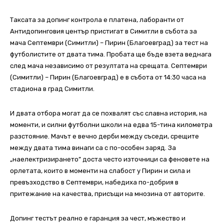
Таксата за допинг контрола е платена, лаборанти от
Антидопинговия център пристигат в Симитли в събота за
мача Септември (Симитли) – Пирин (Благоевград) за тест на
футболистите от двата тима. Пробата ще бъде взета веднага
след мача независимо от резултата на срещата. Септември
(Симитли) – Пирин (Благоевград) е в събота от 14:30 часа на
стадиона в град Симитли.
И двата отбора могат да се похвалят със славна история, на
моменти, и силни футболни школи на едва 15-тина километра
разстояние. Мачът е вечно дерби между съседи, срещите
между двата тима винаги са с по-особен заряд. За
„наелектризирането” доста често източници са феновете на
орлетата, които в моменти на слабост у Пирин и сила и
превъзходство в Септември, набедиха по-добрия в
притежание на качества, присъщи на мнозина от авторите.
Допинг тестът реално е гаранция за чест, мъжество и