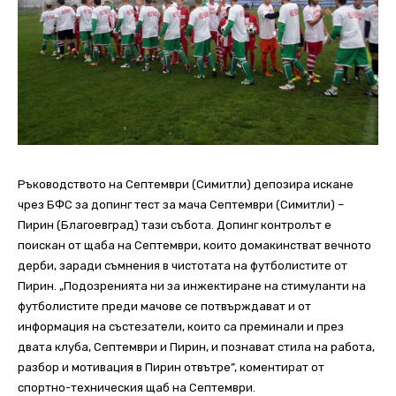
Ръководството на Септември (Симитли) депозира искане
чрез БФС за допинг тест за мача Септември (Симитли) –
Пирин (Благоевград) тази събота. Допинг контролът е
поискан от щаба на Септември, които домакинстват вечното
дерби, заради съмнения в чистотата на футболистите от
Пирин. „Подозренията ни за инжектиране на стимуланти на
футболистите преди мачове се потвърждават и от
информация на състезатели, които са преминали и през
двата клуба, Септември и Пирин, и познават стила на работа,
разбор и мотивация в Пирин отвътре”, коментират от
спортно-техническия щаб на Септември.