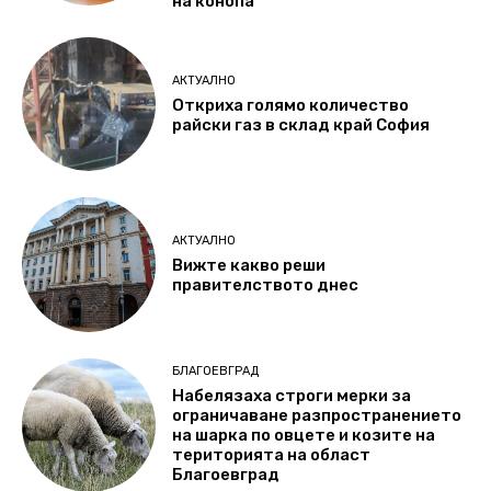
на конопа
АКТУАЛНО
Откриха голямо количество
райски газ в склад край София
АКТУАЛНО
Вижте какво реши
правителството днес
БЛАГОЕВГРАД
Набелязаха строги мерки за
ограничаване разпространението
на шарка по овцете и козите на
територията на област
Благоевград