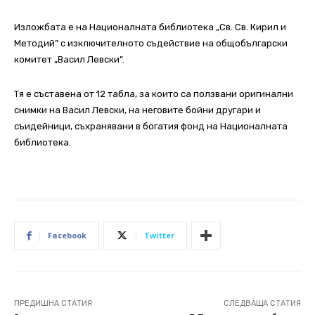
Изложбата е на Националната библиотека „Св. Св. Кирил и
Методий” с изключителното съдействие на общобългарски
комитет „Васил Левски”.
Тя е съставена от 12 табла, за които са ползвани оригинални
снимки на Васил Левски, на неговите бойни другари и
съидейници, съхранявани в богатия фонд на Националната
библиотека.
Facebook
Twitter
ПРЕДИШНА СТАТИЯ
СЛЕДВАЩА СТАТИЯ