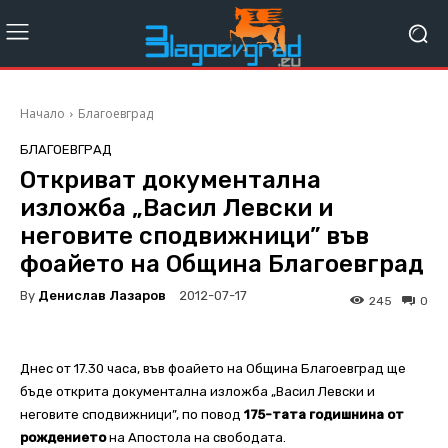
Начало
Благоевград
БЛАГОЕВГРАД
Откриват документална
изложба „Васил Левски и
неговите сподвижници” във
фоайето на Община Благоевград
By
Денислав Лазаров
2012-07-17
245
0
Днес от 17.30 часа, във фоайето на Община Благоевград ще
бъде открита документална изложба „Васил Левски и
неговите сподвижници”, по повод
175-тата годишнина от
рождението
на Апостола на свободата.