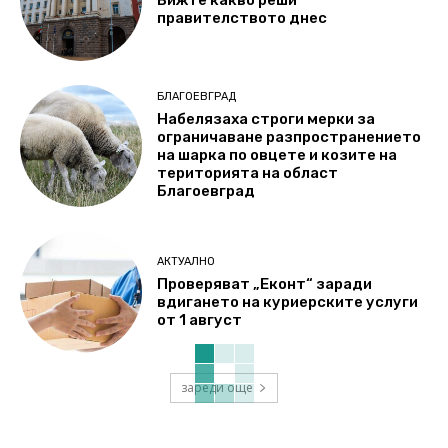
правителството днес
БЛАГОЕВГРАД
Набелязаха строги мерки за
ограничаване разпространението
на шарка по овцете и козите на
територията на област
Благоевград
АКТУАЛНО
Проверяват „Еконт“ заради
вдигането на куриерските услуги
от 1 август
зареди още