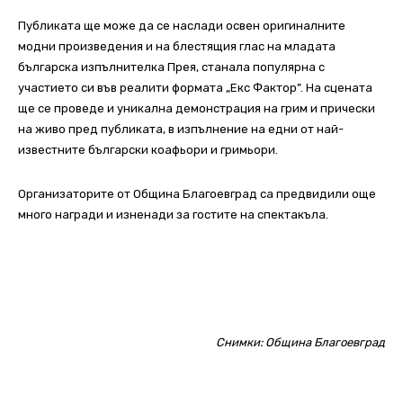
Публиката ще може да се наслади освен оригиналните
модни произведения и на блестящия глас на младата
българска изпълнителка Прея, станала популярна с
участието си във реалити формата „Екс Фактор”. На сцената
ще се проведе и уникална демонстрация на грим и прически
на живо пред публиката, в изпълнение на едни от най-
известните български коафьори и гримьори.
Организаторите от Община Благоевград са предвидили още
много награди и изненади за гостите на спектакъла.
Снимки: Община Благоевград