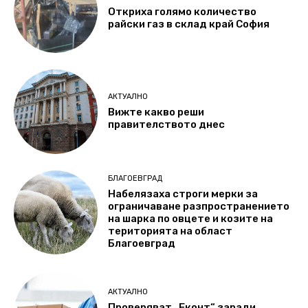
Откриха голямо количество
райски газ в склад край София
АКТУАЛНО
Вижте какво реши
правителството днес
БЛАГОЕВГРАД
Набелязаха строги мерки за
ограничаване разпространението
на шарка по овцете и козите на
територията на област
Благоевград
АКТУАЛНО
Проверяват „Еконт“ заради