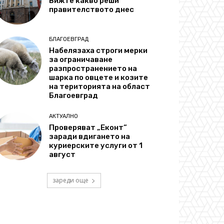
Вижте какво реши
правителството днес
БЛАГОЕВГРАД
Набелязаха строги мерки
за ограничаване
разпространението на
шарка по овцете и козите
на територията на област
Благоевград
АКТУАЛНО
Проверяват „Еконт“
заради вдигането на
куриерските услуги от 1
август
зареди още