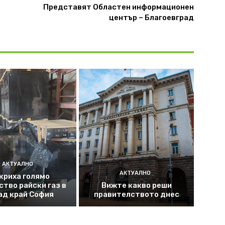
Представят Областен информационен
център – Благоевград
АКТУАЛНО
АКТУАЛНО
криха голямо
ство райски газ в
Вижте какво реши
ад край София
правителството днес