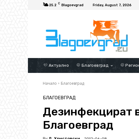
C
25.2
Blagoevgrad
Friday, August 7, 2026
Актуално
Благоевград
Регио
Начало
Благоевград
БЛАГОЕВГРАД
Дезинфекцират в
Благоевград
By
Д. Христовски
2012-06-08