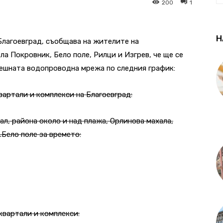
200
1
Н
Благоевград, съобщава на жителите на
ла Покровник, Бело поле, Рилци и Изгрев, че ще се
ешната водопроводна мрежа по следния график:
артали и комплекси на Благоевград:
тал, района около и над плажа, Орлинова махала,
с.Бело поле за времето:
квартали и комплекси: