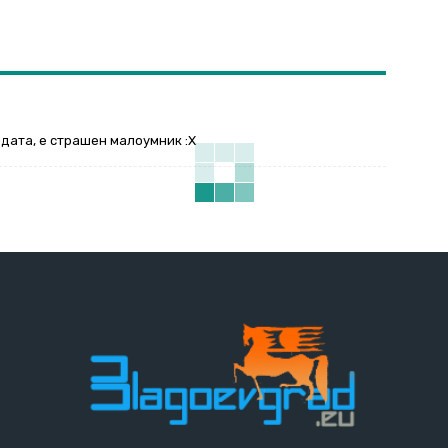
одата, е страшен малоумник :Х