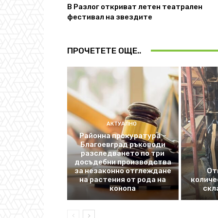
В Разлог откриват летен театрален
фестивал на звездите
ПРОЧЕТЕТЕ ОЩЕ..
АКТУАЛНО
Районна прокуратура –
Благоевград ръководи
разследването по три
досъдебни производства
за незаконно отглеждане
От
на растения от рода на
количе
конопа
скл