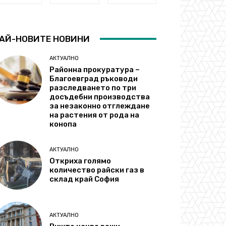
АЙ-НОВИТЕ НОВИНИ
АКТУАЛНО
Районна прокуратура –
Благоевград ръководи
разследването по три
досъдебни производства
за незаконно отглеждане
на растения от рода на
конопа
АКТУАЛНО
Откриха голямо
количество райски газ в
склад край София
АКТУАЛНО