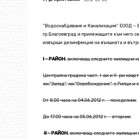
”Водоснабдяване и Канализация” ЕООД – 
гр.Благоевград и прилежащите към него се
извърши дезинфекция на външната и вътр
I – РАЙОН
, включващ следните жилищни кв
Централна градска част, I-ви и II–ри квар
жк.”Запад”, жк.”Освобождение”, с.Рилци и 
От 8.00 часа на 04.06.2012 г. – понеделник
До 17.00 часа на 05.06.2012 г. – вторник
II – РАЙОН
, включващ следните жилищни 