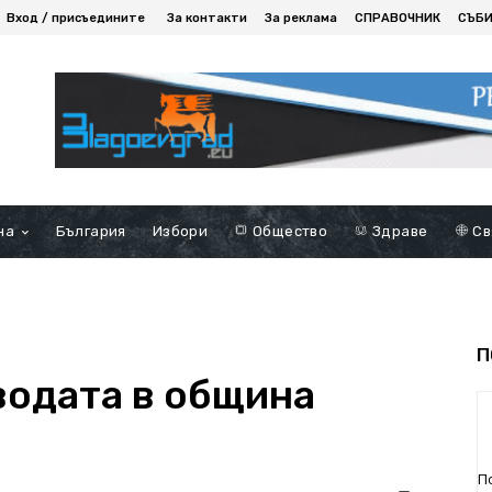
Вход / присъедините
За контакти
За реклама
СПРАВОЧНИК
СЪБ
на
България
Избори
Общество
Здраве
Св
П
одата в община
П