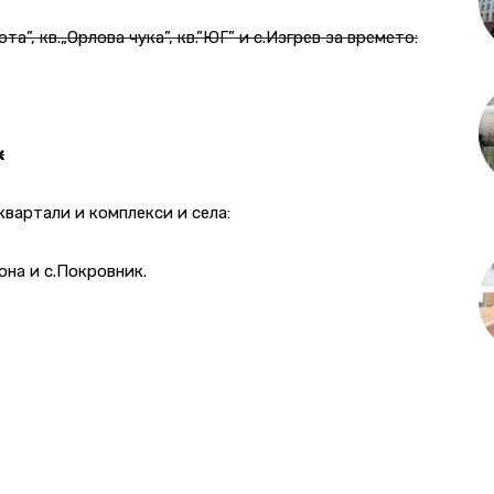
ота”, кв.„Орлова чука”, кв.”ЮГ” и с.Изгрев за времето:
к
вартали и комплекси и села:
она и с.Покровник.