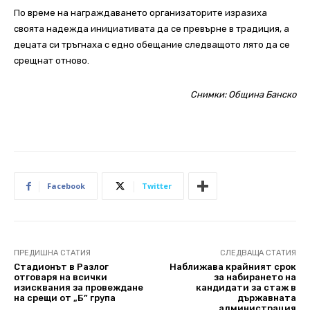
По време на награждаването организаторите изразиха
своята надежда инициативата да се превърне в традиция, а
децата си тръгнаха с едно обещание следващото лято да се
срещнат отново.
Снимки: Община Банско
Facebook
Twitter
ПРЕДИШНА СТАТИЯ
СЛЕДВАЩА СТАТИЯ
Стадионът в Разлог
Наближава крайният срок
отговаря на всички
за набирането на
изисквания за провеждане
кандидати за стаж в
на срещи от „Б” група
държавната
администрация