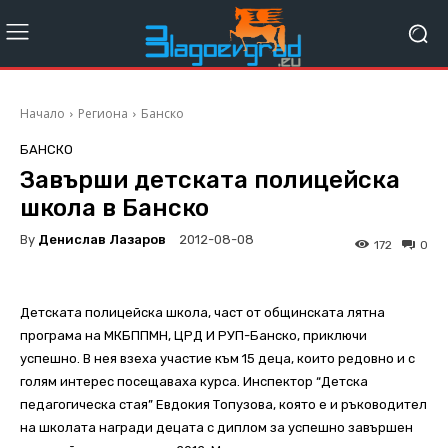
Начало
Региона
Банско
БАНСКО
Завърши детската полицейска
школа в Банско
By
Денислав Лазаров
2012-08-08
172
0
Детската полицейска школа, част от общинската лятна
програма на МКБППМН, ЦРД И РУП-Банско, приключи
успешно. В нея взеха участие към 15 деца, които редовно и с
голям интерес посещаваха курса. Инспектор “Детска
педагогическа стая” Евдокия Топузова, която е и ръководител
на школата награди децата с диплом за успешно завършен