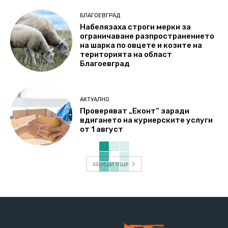
БЛАГОЕВГРАД
Набелязаха строги мерки за
ограничаване разпространението
на шарка по овцете и козите на
територията на област
Благоевград
АКТУАЛНО
Проверяват „Еконт“ заради
вдигането на куриерските услуги
от 1 август
зареди още