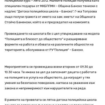
полицейски курс – лято 2012. Малките полицаи получиха като
специален подарък от МКБППМН – Община Банско тениски с
надпис “Детска полицейска школа – Банско”. Г-жа Топузова
също получи грамота от името на зам. кметът на Общината
Стойчо Баненски, който е и председател на комисията.
Провеждането на школата бе с цел утвърждаване на модела
“Полицията в близост до обществото” и разширяване
формите на работа и обхвата на различните общности на
територията, обслужвана от РУ”Полиция” – Банско.
Мероприятията се провеждаха всеки вторник от 09.30 до
10.30 часа. Те имаха за цел да запознаят децата с работата
на полицията в услуга на обществото, да изградят у тях
умения за безопасно поведение, нагласа за уважение към
закона и непримиримост към нарушителите на реда.
В рамките на провелата се лятна детска полицейска школа