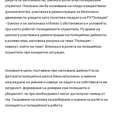
децата се запознаха със закона и ролята на полицейския
служител. Показано им бе изземване на следи и веществени
доказателства, участваха в демонстрации за безопасно
движение по улиците като посетиха сградата на РУ”Полиция”
– Банско и се запознаха отблизо с обстановката и условията,
при които работят полицейските служители. По време на
школата участваха в демонстрации на полицейски дейности,
в ролеви игри, изготвиха рисунка на тема “Полицаят –
човекът, който ни пази”. Влязоха и в ролята на полицейски
служители при конкретни ситуации.
Основните цели, поставени при започване дейността на
Детската полицейска школа бяха изпълнени, а именно
изграждане на умения и навици за защита на собствената им
сигурност, формиране на доверие към полицаите и
убеденост, че при необходимост могат да получат помощ от
тях. Създаване на основа за разбиране и оценка на ролята на
полицията и полицейската работа