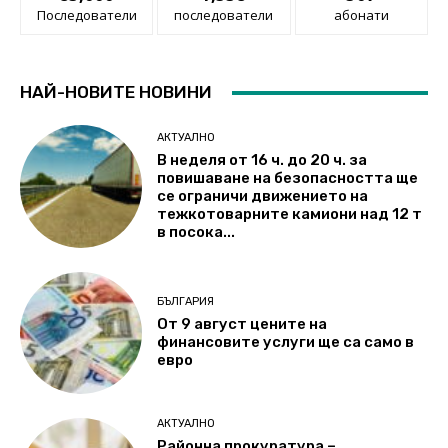
Последователи
последователи
абонати
НАЙ-НОВИТЕ НОВИНИ
АКТУАЛНО
В неделя от 16 ч. до 20 ч. за
повишаване на безопасността ще
се ограничи движението на
тежкотоварните камиони над 12 т
в посока...
БЪЛГАРИЯ
От 9 август цените на
финансовите услуги ще са само в
евро
АКТУАЛНО
Районна прокуратура –