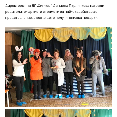
Директорът на ДГ „Синчец“, Даниела Пърличкова награди
родителите- артисти с грамоти за най-въздействащо
представление, а всяко дете получи книжка подарък.