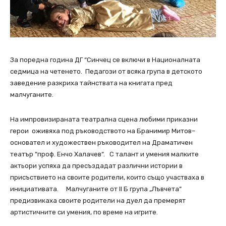
За поредна година ДГ “Синчец се включи в Националната
седмица на четенето. Педагози от всяка група в детското
заведение разкриха тайнствата на книгата пред
малчуганите.
На импровизираната театрална сцена любими приказни
герои оживяха под ръководството на Бранимир Митов–
основател и художествен ръководител на Драматичен
театър “проф. Енчо Халачев“. С талант и умения малките
актьори успяха да пресъздадат различни истории в
присъствието на своите родители, които също участваха в
инициативата. Малчуганите от II Б група „Лъвчета“
предизвикаха своите родители на дуел да премерят
артистичните си умения, по време на игрите.