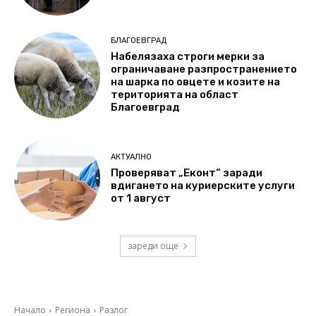
БЛАГОЕВГРАД
Набелязаха строги мерки за
ограничаване разпространението
на шарка по овцете и козите на
територията на област
Благоевград
АКТУАЛНО
Проверяват „Еконт“ заради
вдигането на куриерските услуги
от 1 август
зареди още