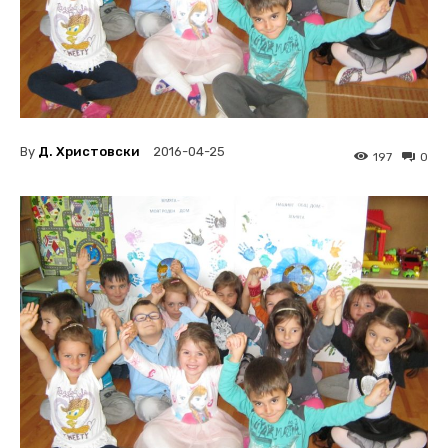
By
Д. Христовски
2016-04-25
197
0