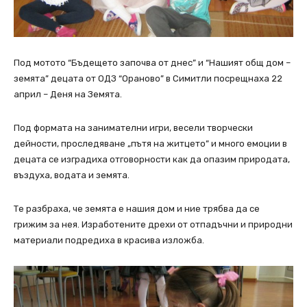
Под мотото “Бъдещето започва от днес” и “Нашият общ дом –
земята” децата от ОДЗ “Ораново” в Симитли посрещнаха 22
април – Деня на Земята.
Под формата на занимателни игри, весели творчески
дейности, проследяване „пътя на житцето” и много емоции в
децата се изградиха отговорности как да опазим природата,
въздуха, водата и земята.
Те разбраха, че земята е нашия дом и ние трябва да се
грижим за нея. Изработените дрехи от отпадъчни и природни
материали подредиха в красива изложба.