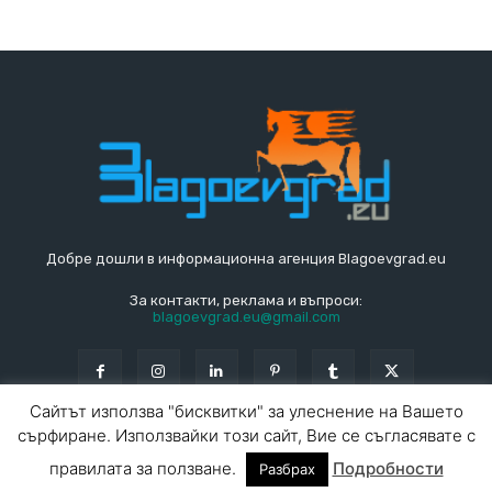
Добре дошли в информационна агенция Blagoevgrad.eu
За контакти, реклама и въпроси:
blagoevgrad.eu@gmail.com
Сайтът използва "бисквитки" за улеснение на Вашето
сърфиране. Използвайки този сайт, Вие се съгласявате с
© Blagoevgrad.EU 2010 - 2026
Общи условия
|
правилата за ползване.
Подробности
Разбрах
За контакти
За реклама
СПРАВОЧНИК
СЪБИТИЯ