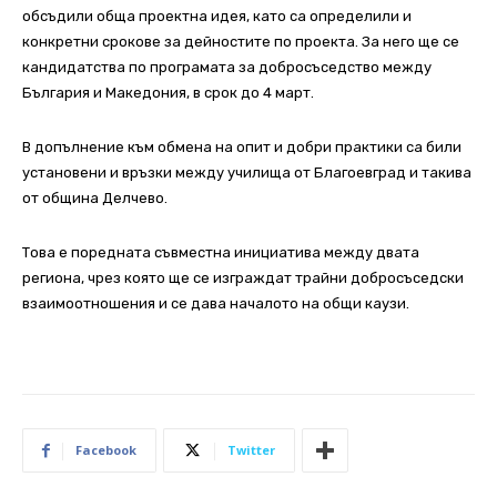
обсъдили обща проектна идея, като са определили и
конкретни срокове за дейностите по проекта. За него ще се
кандидатства по програмата за добросъседство между
България и Македония, в срок до 4 март.
В допълнение към обмена на опит и добри практики са били
установени и връзки между училища от Благоевград и такива
от община Делчево.
Това е поредната съвместна инициатива между двата
региона, чрез която ще се изграждат трайни добросъседски
взаимоотношения и се дава началото на общи каузи.
Facebook
Twitter