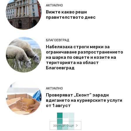
АКТУАЛНО
Вижте какво реши
правителството днес
БЛАГОЕВГРАД
Набелязаха строги мерки за
ограничаване разпространението
на шарка по овцете и козите на
територията на област
Благоевград
АКТУАЛНО
Проверяват „Еконт“ заради
вдигането на куриерските услуги
от 1 август
зареди още