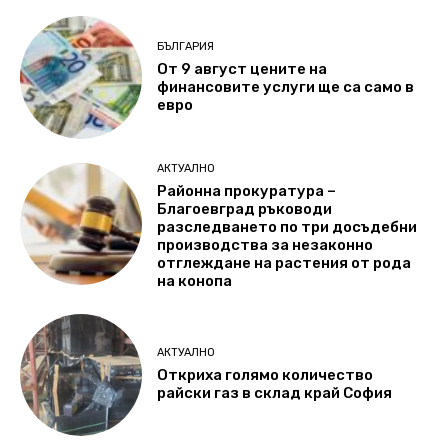
БЪЛГАРИЯ
От 9 август цените на
финансовите услуги ще са само в
евро
АКТУАЛНО
Районна прокуратура –
Благоевград ръководи
разследването по три досъдебни
производства за незаконно
отглеждане на растения от рода
на конопа
АКТУАЛНО
Откриха голямо количество
райски газ в склад край София