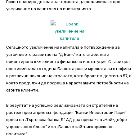
Гювен планира до края на годината да реализира второ
увеличение на капитала на институцията.
Сегашното увеличение на капитала е потвърждение за
устойчивото развитие на “Д Банк” като стабилна и
ориентирана към клиента финансова институция. С тази цел
през изминалата година Банката разви мрежата си от офиси
в различни локации на страната, като броят им достигна 57, с
което продължи да посреща нарастващите потребности на
своите клиенти.
В резултат на успешно реализираната си стратегия на
растеж през април м.г. фондация “Банки Инвестиции Пари”
връчи на „Търговска банка Д” АД два приза – за „Най-добре
управлявана банка” и за „Банка с най-нискорискова
политика”.