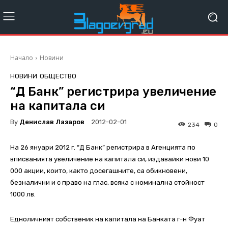
Начало
Новини
НОВИНИ
ОБЩЕСТВО
“Д Банк” регистрира увеличение
на капитала си
By
Денислав Лазаров
2012-02-01
234
0
На 26 януари 2012 г. “Д Банк” регистрира в Агенцията по
вписванията увеличение на капитала си, издавайки нови 10
000 акции, които, както досегашните, са обикновени,
безналични и с право на глас, всяка с номинална стойност
1000 лв.
Едноличният собственик на капитала на Банката г-н Фуат