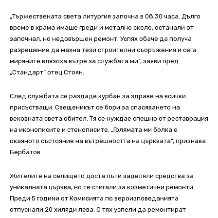
„Тържествената света литургия започна в 08,30 часа. Дълго
време в храма имаше греди и метално скеле, останали от
започнал, но недовършен ремонт. Успях обаче да получа
разрешение да махна тези строителни съоръжения и сега
миряните влязоха вътре за службата ми”, заяви пред
„Стандарт” отец Стоян.
След службата се раздаде курбан за здраве на всички
присъстващи. Свещеникът се бори за спасяването на
вековната света обител. Тя се нуждае спешно от реставрация
на иконописите и стенописите. „Голямата ми болка е
окаяното състояние на вътрешността на църквата”, признава
Бербатов.
Жителите на селището доста пъти заделяли средства за
уникалната църква, но те стигали за козметични ремонти.
Преди 5 години от Комисията по вероизповеданията
отпуснали 20 хиляди лева. С тях успели да ремонтират