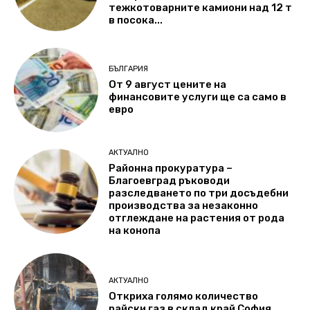
тежкотоварните камиони над 12 т
в посока...
БЪЛГАРИЯ
От 9 август цените на
финансовите услуги ще са само в
евро
АКТУАЛНО
Районна прокуратура –
Благоевград ръководи
разследването по три досъдебни
производства за незаконно
отглеждане на растения от рода
на конопа
АКТУАЛНО
Откриха голямо количество
райски газ в склад край София