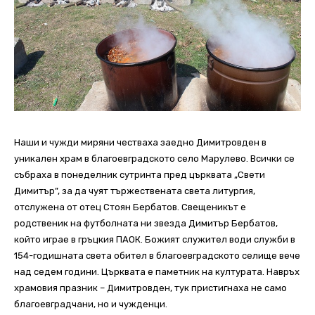
Наши и чужди миряни честваха заедно Димитровден в
уникален храм в благоевградското село Марулево. Всички се
събраха в понеделник сутринта пред църквата „Свети
Димитър”, за да чуят тържествената света литургия,
отслужена от отец Стоян Бербатов. Свещеникът е
родственик на футболната ни звезда Димитър Бербатов,
който играе в гръцкия ПАОК. Божият служител води служби в
154-годишната света обител в благоевградското селище вече
над седем години. Църквата е паметник на културата. Навръх
храмовия празник – Димитровден, тук пристигнаха не само
благоевградчани, но и чужденци.