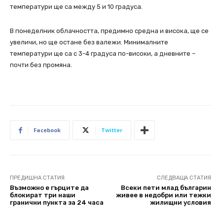
температури ще са между 5 и 10 градуса.
В понеделник облачността, предимно средна и висока, ще се
увеличи, но ще остане без валежи. Минималните
температури ще са с 3-4 градуса по-високи, а дневните –
почти без промяна.
Facebook
Twitter
ПРЕДИШНА СТАТИЯ
СЛЕДВАЩА СТАТИЯ
Възможно е гърците да
Всеки пети млад българин
блокират три наши
живее в недобри или тежки
гранични пункта за 24 часа
жилищни условия