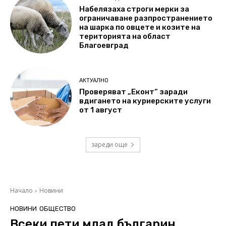
Набелязаха строги мерки за
ограничаване разпространението
на шарка по овцете и козите на
територията на област
Благоевград
АКТУАЛНО
Проверяват „Еконт“ заради
вдигането на куриерските услуги
от 1 август
зареди още