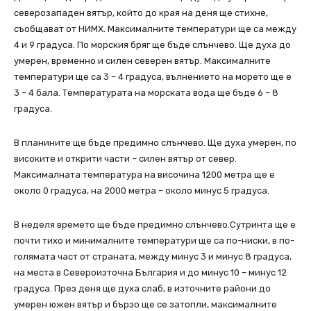
северозападен вятър, който до края на деня ще стихне,
съобщават от НИМХ. Максималните температури ще са между
4 и 9 градуса. По морския бряг ще бъде слънчево. Ще духа до
умерен, временно и силен северен вятър. Максималните
температури ще са 3 – 4 градуса, вълнението на морето ще е
3 – 4 бала. Температурата на морската вода ще бъде 6 – 8
градуса.
В планините ще бъде предимно слънчево. Ще духа умерен, по
високите и открити части – силен вятър от север.
Максималната температура на височина 1200 метра ще е
около 0 градуса, на 2000 метра – около минус 5 градуса.
В неделя времето ще бъде предимно слънчево.Сутринта ще е
почти тихо и минималните температури ще са по-ниски, в по-
голямата част от страната, между минус 3 и минус 8 градуса,
на места в Североизточна България и до минус 10 – минус 12
градуса. През деня ще духа слаб, в източните райони до
умерен южен вятър и бързо ще се затопли, максималните