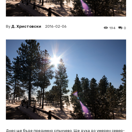
By
Д. Христовски
2016-02-06
194
0
Днес ще бъде предимно слънчево. Ще духа до умерен север-