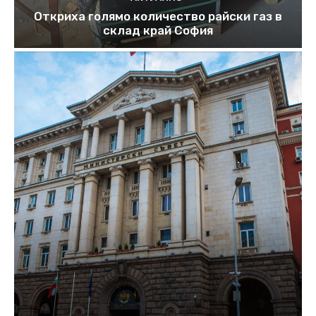
Откриха голямо количество райски газ в
склад край София