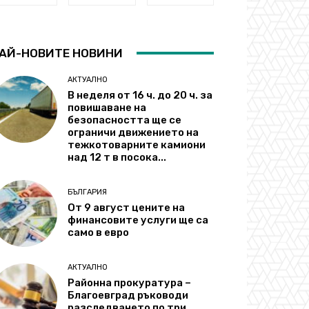
АЙ-НОВИТЕ НОВИНИ
АКТУАЛНО
В неделя от 16 ч. до 20 ч. за
повишаване на
безопасността ще се
ограничи движението на
тежкотоварните камиони
над 12 т в посока...
БЪЛГАРИЯ
От 9 август цените на
финансовите услуги ще са
само в евро
АКТУАЛНО
Районна прокуратура –
Благоевград ръководи
разследването по три