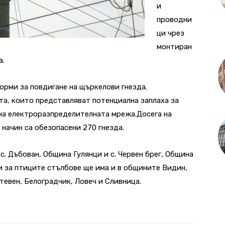
и
проводни
ци чрез
монтиран
а.
орми за повдигане на щъркелови гнезда.
а, които представляват потенциална заплаха за
 на електроразпределителната мрежа.Досега на
начин са обезопасени 270 гнезда.
. Дъбован, Община Гулянци и с. Червен брег, Община
ни за птиците стълбове ще има и в общините Видин,
етевен, Белоградчик, Ловеч и Сливница.