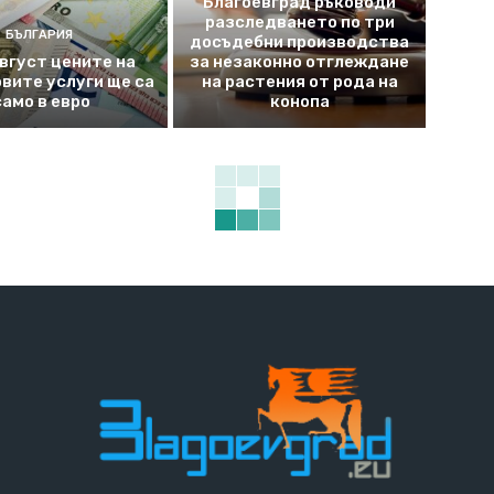
Благоевград ръководи
разследването по три
БЪЛГАРИЯ
досъдебни производства
август цените на
за незаконно отглеждане
вите услуги ще са
на растения от рода на
само в евро
конопа