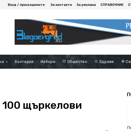
Вход / присъедините
За контакти
За реклама
СПРАВОЧНИК
С
на
България
Избори
Общество
Здраве
Св
П
 100 щъркелови
П