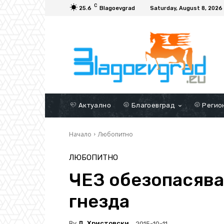
C
25.6
Blagoevgrad
Saturday, August 8, 2026
Актуално
Благоевград
Регио
Начало
Любопитно
ЛЮБОПИТНО
ЧЕЗ обезопасява
гнезда
By
Д. Христовски
2015-10-11