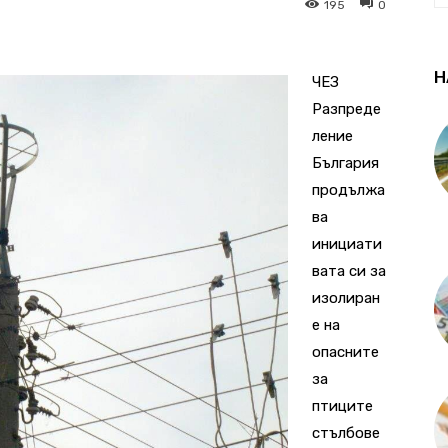
195
0
Н
ЧЕЗ
Разпреде
ление
България
продължа
ва
инициати
вата си за
изолиран
е на
опасните
за
птиците
стълбове