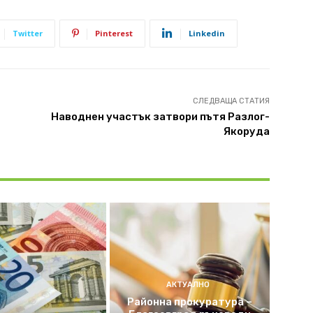
Twitter
Pinterest
Linkedin
СЛЕДВАЩА СТАТИЯ
Наводнен yчастък затвори пътя Разлог-
Якоруда
АКТУАЛНО
Районна прокуратура –