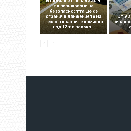
В неделя от 16 ч. до 20 ч.
за повишаване на
безопасността ще се
ограничи движението на
От 9 
тежкотоварните камиони
финансо
над 12 т в посока...