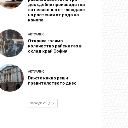
досъдебни производства
за незаконно отглеждане
на растения от рода на
конопа
АКТУАЛНО
Откриха голямо
количество райски газ в
склад край София
АКТУАЛНО
Вижте какво реши
правителството днес
зареди още