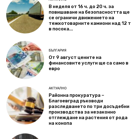
В неделя от 16 ч. до 20 ч. за
повишаване на безопасността ще
се ограничи движението на
тежкотоварните камиони над 12 т
в посока...
БЪЛГАРИЯ
От 9 август цените на
финансовите услуги ще са само в
евро
АКТУАЛНО
Районна прокуратура –
Благоевград ръководи
разследването по три досъдебни
производства за незаконно
отглеждане на растения от рода
на конопа