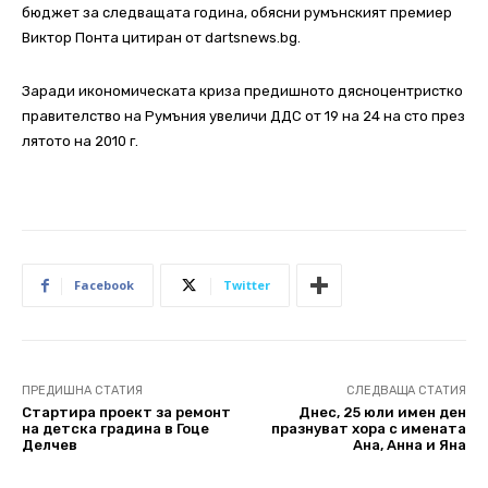
бюджет за следващата година, обясни румънският премиер
Виктор Понта цитиран от dartsnews.bg.
Заради икономическата криза предишното дясноцентристко
правителство на Румъния увеличи ДДС от 19 на 24 на сто през
лятото на 2010 г.
Facebook
Twitter
ПРЕДИШНА СТАТИЯ
СЛЕДВАЩА СТАТИЯ
Стартира проект за ремонт
Днес, 25 юли имен ден
на детска градина в Гоце
празнуват хора с имената
Делчев
Ана, Анна и Яна