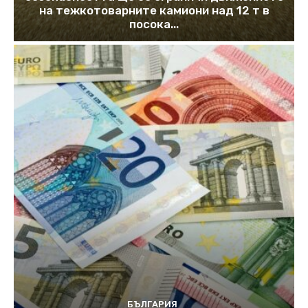
на тежкотоварните камиони над 12 т в
посока...
БЪЛГАРИЯ