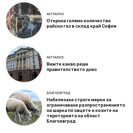
АКТУАЛНО
Откриха голямо количество
райски газ в склад край София
АКТУАЛНО
Вижте какво реши
правителството днес
БЛАГОЕВГРАД
Набелязаха строги мерки за
ограничаване разпространението
на шарка по овцете и козите на
територията на област
Благоевград