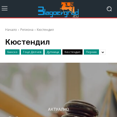
Начало
Региона
Кюстендил
Кюстендил
Банско
Гоце Делчев
Дупница
Кюстендил
Перник
АКТУАЛНО