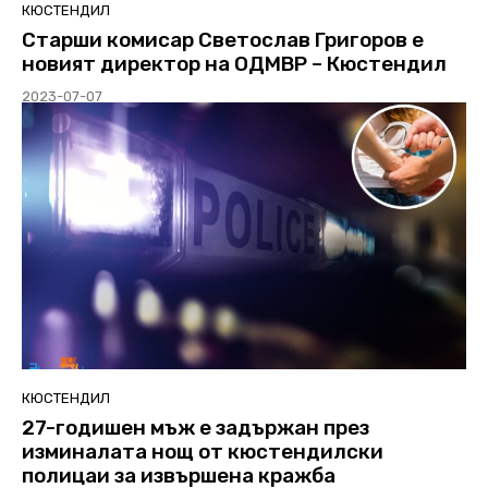
КЮСТЕНДИЛ
Старши комисар Светослав Григоров е
новият директор на ОДМВР – Кюстендил
2023-07-07
КЮСТЕНДИЛ
27-годишен мъж е задържан през
изминалата нощ от кюстендилски
полицаи за извършена кражба