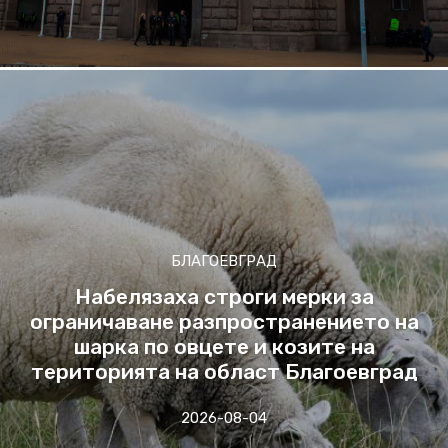
БЛАГОЕВГРАД
Набелязаха строги мерки за
ограничаване разпространението на
шарка по овцете и козите на
територията на област Благоевград
2026-08-04