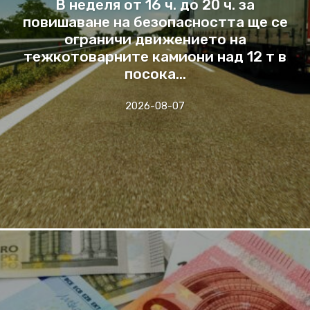
В неделя от 16 ч. до 20 ч. за
повишаване на безопасността ще се
ограничи движението на
тежкотоварните камиони над 12 т в
посока...
2026-08-07