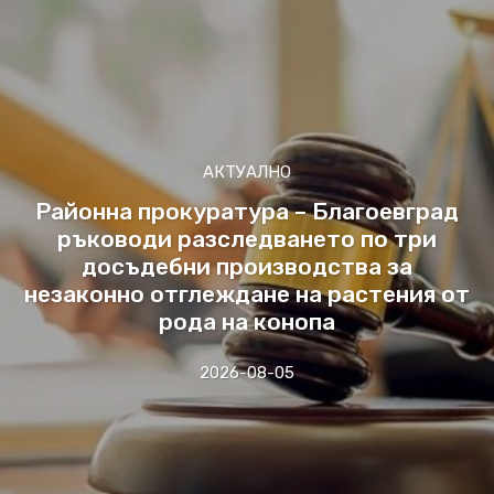
АКТУАЛНО
Районна прокуратура – Благоевград
ръководи разследването по три
досъдебни производства за
незаконно отглеждане на растения от
рода на конопа
2026-08-05