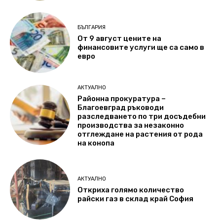
БЪЛГАРИЯ
От 9 август цените на
финансовите услуги ще са само в
евро
АКТУАЛНО
Районна прокуратура –
Благоевград ръководи
разследването по три досъдебни
производства за незаконно
отглеждане на растения от рода
на конопа
АКТУАЛНО
Откриха голямо количество
райски газ в склад край София