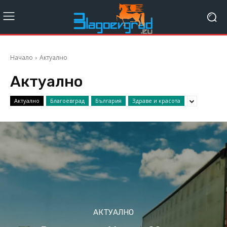
Начало
Актуално
Актуално
Актуално
Благоевград
България
Здраве и красота
АКТУАЛНО