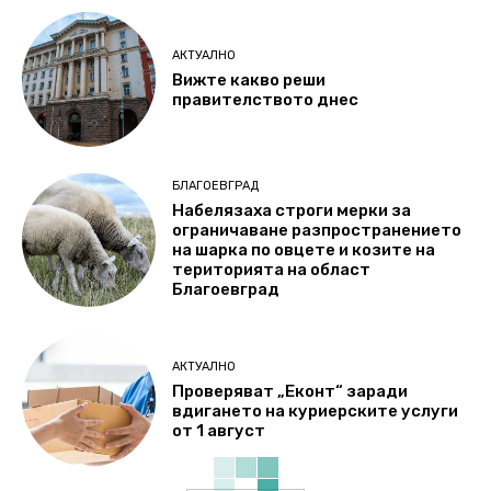
АКТУАЛНО
Вижте какво реши
правителството днес
БЛАГОЕВГРАД
Набелязаха строги мерки за
ограничаване разпространението
на шарка по овцете и козите на
територията на област
Благоевград
АКТУАЛНО
Проверяват „Еконт“ заради
вдигането на куриерските услуги
от 1 август