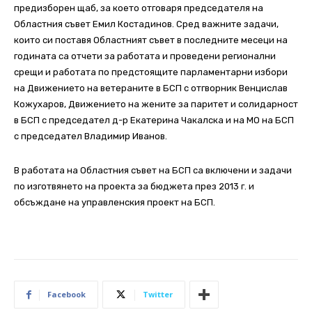
предизборен щаб, за което отговаря председателя на
Областния съвет Емил Костадинов. Сред важните задачи,
които си поставя Областният съвет в последните месеци на
годината са отчети за работата и проведени регионални
срещи и работата по предстоящите парламентарни избори
на Движението на ветераните в БСП с отгворник Венцислав
Кожухаров, Движението на жените за паритет и солидарност
в БСП с председател д-р Екатерина Чакалска и на МО на БСП
с председател Владимир Иванов.
В работата на Областния съвет на БСП са включени и задачи
по изготвянето на проекта за бюджета през 2013 г. и
обсъждане на управленския проект на БСП.
Facebook
Twitter