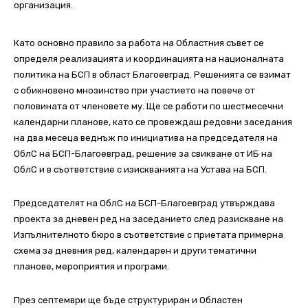
организация.
Като основно правило за работа на Областния съвет се
определя реализацията и координацията на националната
политика на БСП в област Благоевград. Решенията се взимат
с обикновено мнозинство при участието на повече от
половината от членовете му. Ще се работи по шестмесечни
календарни планове, като се провеждаш редовни заседания
на два месеца веднъж по инициатива на председателя на
ОблС на БСП-Благоевград, решение за свикване от ИБ на
ОблС и в съответствие с изискванията на Устава на БСП.
Председателят на ОблС на БСП-Благоевград утвърждава
проекта за дневен ред на заседанието след разискване на
Изпълнителното бюро в съответствие с приетата примерна
схема за дневния ред, календарен и други тематични
планове, мероприятия и програми.
През септември ще бъде структуриран и Областен