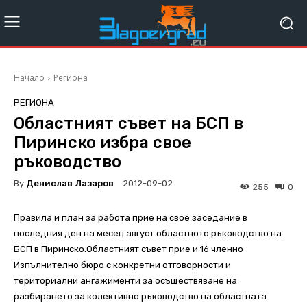
Начало
Региона
РЕГИОНА
Областният съвет на БСП в
Пиринско избра свое
ръководство
By
Денислав Лазаров
2012-09-02
255
0
Правила и план за работа прие на свое заседание в
последния ден на месец август областното ръководство на
БСП в Пиринско.Областният съвет прие и 16 членно
Изпълнително бюро с конкретни отговорности и
териториални ангажименти за осъществяване на
разбирането за колективно ръководство на областната