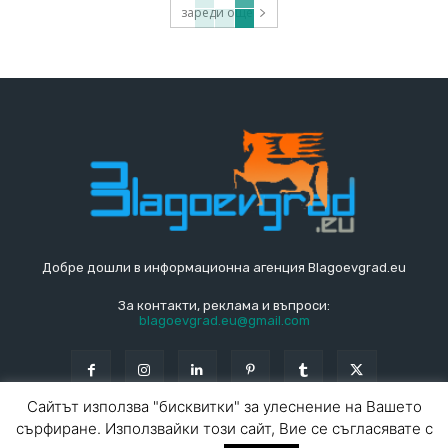
зареди още
Добре дошли в информационна агенция Blagoevgrad.eu
За контакти, реклама и въпроси:
blagoevgrad.eu@gmail.com
Сайтът използва "бисквитки" за улеснение на Вашето
сърфиране. Използвайки този сайт, Вие се съгласявате с