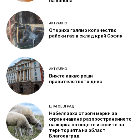
на конопа
АКТУАЛНО
Откриха голямо количество
райски газ в склад край София
АКТУАЛНО
Вижте какво реши
правителството днес
БЛАГОЕВГРАД
Набелязаха строги мерки за
ограничаване разпространението
на шарка по овцете и козите на
територията на област
Благоевград