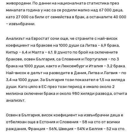
живородени. По данни на националната статистика през
миналата година у нас са се родили малко над 67 000 деца,
като 27 000 са били от семейства в брак, а останалите 40 000
– извънбрачни.
Анализът на Евростат сочи още, че страните с най-висок
коефициент на бракове на 1000 души са Литва – 6,9 брака,
Кипър – 6,4 и Малта – 6,1. В дъното по брой на сключените
бракове, освен България, са Словения и Португалия – по 3
брака на 1000 души, както и Люксембург и Италия – 3,2 брака.
Най-висок е делът на разводите в Дания, Литва и Латвия – по
3,4 на 1000 души. За България този показател е 1,5 на хиляда
души. Като цяло в ЕС през този период е имало около 2
милиона сключени брака и около 980 хиляди развода, отчита
анализът.
Освен в България, висок коефициент на извънбрачни деца е
отбелязан още в Естония и Словения – 58 на сто от всички
раждания, Франция – 56%, Швеция – 54% и Белгия – 52 на сто.