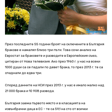
През последните 55 години броят на сключените в България
бракове е намалял близо три пъти. Това сочи анализ на
Евростат за браковете и разводите в Европейския съюз,
цитиран от Нова телевизия. Ако през 1960 г. у нас на всеки
1000 души са се падали по девет брака, то през 2013 г. те са
спаднали до едва три.
Според данните на НСИ през 2013 г. у нас е имало малко над
21 000 брака и 10 908 развода.
България заема първото място и в класацията на
извънбрачни деца в ЕС – те са 59,1 на сто от всички