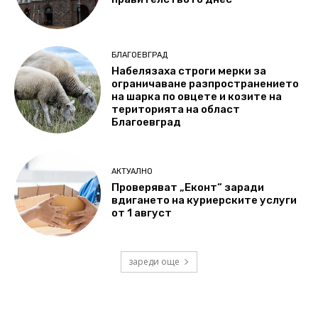
БЛАГОЕВГРАД
Набелязаха строги мерки за
ограничаване разпространението
на шарка по овцете и козите на
територията на област
Благоевград
АКТУАЛНО
Проверяват „Еконт“ заради
вдигането на куриерските услуги
от 1 август
зареди още