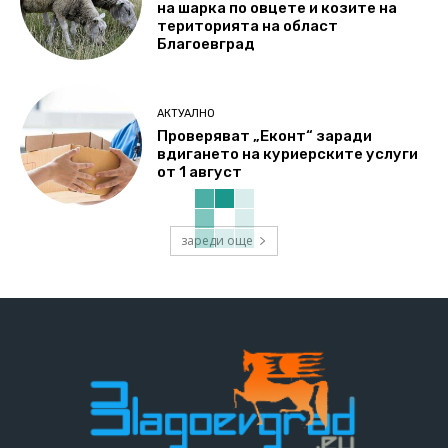
на шарка по овцете и козите на
територията на област
Благоевград
АКТУАЛНО
Проверяват „Еконт“ заради
вдигането на куриерските услуги
от 1 август
зареди още