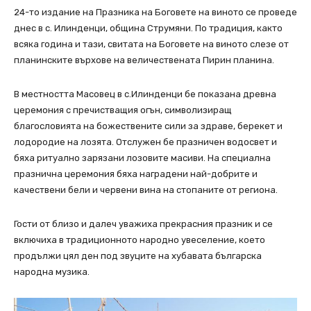
24-то издание на Празника на Боговете на виното се проведе
днес в с. Илинденци, община Струмяни. По традиция, както
всяка година и тази, свитата на Боговете на виното слезе от
планинските върхове на величествената Пирин планина.
В местността Масовец в с.Илинденци бе показана древна
церемония с пречистващия огън, символизиращ
благословията на божествените сили за здраве, берекет и
лодородие на лозята. Oтслужен бе празничен водосвет и
бяха ритуално зарязани лозовите масиви. На специална
празнична церемония бяха наградени най-добрите и
качествени бели и червени вина на стопаните от региона.
Гости от близо и далеч уважиха прекрасния празник и се
включиха в традиционното народно увеселение, което
продължи цял ден под звуците на хубавата българска
народна музика.