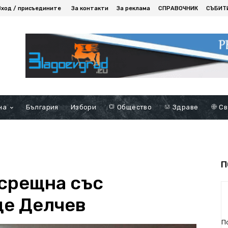
Вход / присъедините
За контакти
За реклама
СПРАВОЧНИК
СЪБИТ
на
България
Избори
Общество
Здраве
Св
П
 срещна със
це Делчев
П