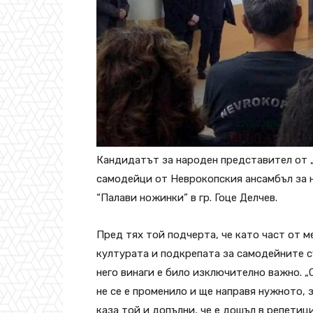
Кандидатът за народен представител от 
самодейци от Неврокопския ансамбъл за 
“Палави ножинки” в гр. Гоце Делчев.
Пред тях той подчерта, че като част от м
културата и подкрепата за самодейните с
него винаги е било изключително важно. „
не се е променило и ще направя нужното, 
каза той и допълни, че е дошъл в репетиц