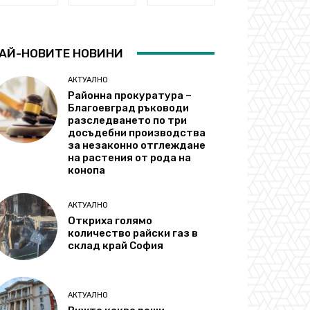
АЙ-НОВИТЕ НОВИНИ
АКТУАЛНО
Районна прокуратура –
Благоевград ръководи
разследването по три
досъдебни производства
за незаконно отглеждане
на растения от рода на
конопа
АКТУАЛНО
Откриха голямо
количество райски газ в
склад край София
АКТУАЛНО