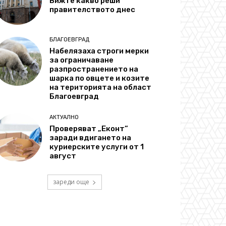
Вижте какво реши
правителството днес
БЛАГОЕВГРАД
Набелязаха строги мерки
за ограничаване
разпространението на
шарка по овцете и козите
на територията на област
Благоевград
АКТУАЛНО
Проверяват „Еконт“
заради вдигането на
куриерските услуги от 1
август
зареди още