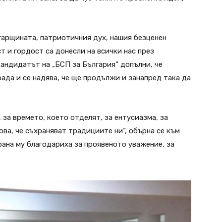
лгарщината, патриотичния дух, нашия безценен
т и гордост са донесли на всички нас през
Кандидатът на „БСП за България“ допълни, че
рада и се надява, че ще продължи и занапред така да
 за времето, което отделят, за ентусиазма, за
ова, че съхраняват традициите ни“, обърна се към
рана му благодариха за проявеното уважение, за