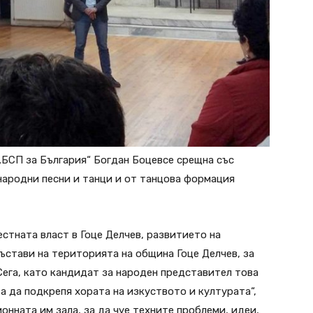
„БСП за България“ Богдан Боцевсе срещна със
народни песни и танци и от танцова формация
естната власт в Гоце Делчев, развитието на
ъстави на територията на община Гоце Делчев, за
Сега, като кандидат за народен представител това
за да подкрепя хората на изкуството и културата“,
ионната им зала, за да чуе техните проблеми, идеи,