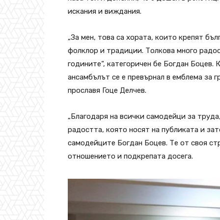
искания и виждания.
„За мен, това са хората, които крепят бъ
фолклор и традиции. Толкова много радос
годините“, категоричен бе Богдан Боцев. 
ансамбълът се е превърнал в емблема за г
прославя Гоце Делчев.
„Благодаря на всички самодейци за труда,
радостта, която носят на публиката и зат
самодейците Богдан Боцев. Те от своя ст
отношението и подкрепата досега.