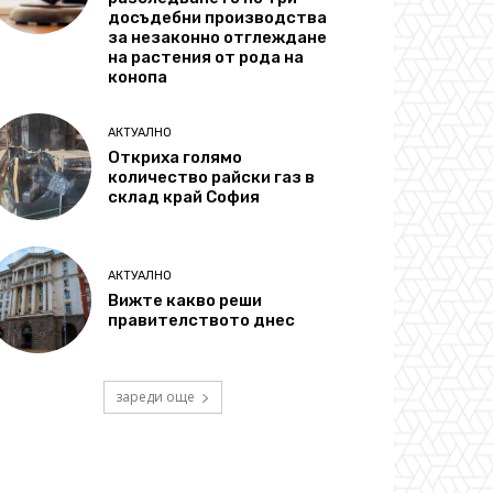
досъдебни производства
за незаконно отглеждане
на растения от рода на
конопа
АКТУАЛНО
Откриха голямо
количество райски газ в
склад край София
АКТУАЛНО
Вижте какво реши
правителството днес
зареди още