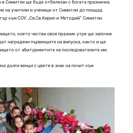
а в Симитли ще бъде отбелязан с богата празнична
вие на учители и ученици от Симитли до площад
тър към СОУ „Св.Св.Кирил и Методий” Симитли.
лището, което чества своя празник утре ще започне
ат наградени първенците на випуска, както и ще
лището от абитуриентите на последователите им.
а дълги венци с цветя в знак на почит към