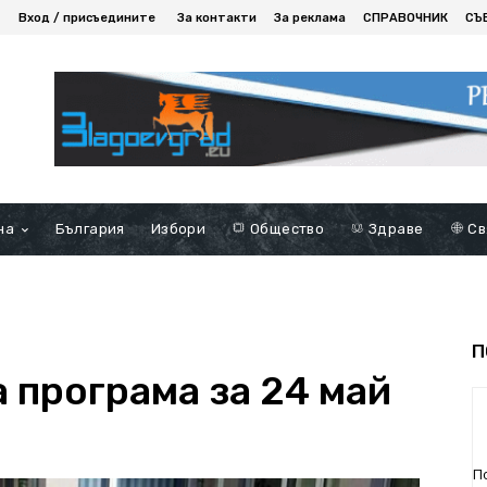
Вход / присъедините
За контакти
За реклама
СПРАВОЧНИК
СЪ
на
България
Избори
Общество
Здраве
Св
П
 програма за 24 май
П