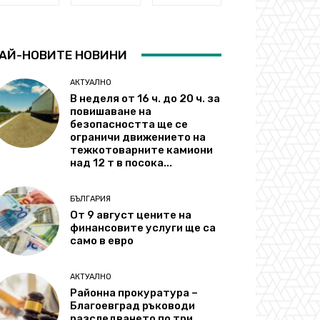
АЙ-НОВИТЕ НОВИНИ
АКТУАЛНО
В неделя от 16 ч. до 20 ч. за
повишаване на
безопасността ще се
ограничи движението на
тежкотоварните камиони
над 12 т в посока...
БЪЛГАРИЯ
От 9 август цените на
финансовите услуги ще са
само в евро
АКТУАЛНО
Районна прокуратура –
Благоевград ръководи
разследването по три