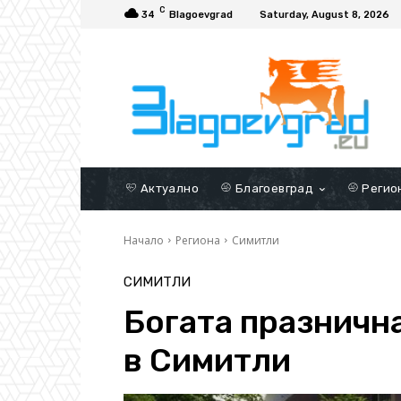
C
34
Blagoevgrad
Saturday, August 8, 2026
Актуално
Благоевград
Регио
Начало
Региона
Симитли
СИМИТЛИ
Богата празнична
в Симитли