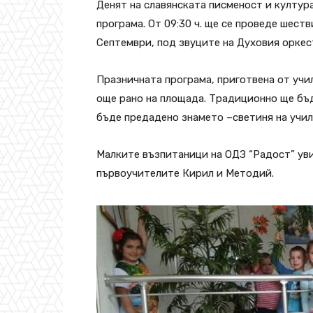
Денят на славянската писменост и култур
програма. От 09:30 ч. ще се проведе шест
Септември, под звуците на Духовия оркес
Празничната програма, приготвена от учи
още рано на площада. Традиционно ще бъд
бъде предадено знамето –светиня на учи
Малките възпитаници на ОДЗ “Радост” увих
първоучителите Кирил и Методий.