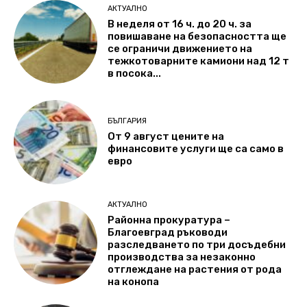
АКТУАЛНО
В неделя от 16 ч. до 20 ч. за
повишаване на безопасността ще
се ограничи движението на
тежкотоварните камиони над 12 т
в посока...
БЪЛГАРИЯ
От 9 август цените на
финансовите услуги ще са само в
евро
АКТУАЛНО
Районна прокуратура –
Благоевград ръководи
разследването по три досъдебни
производства за незаконно
отглеждане на растения от рода
на конопа