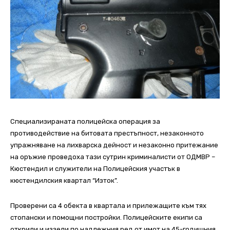
Специализираната полицейска операция за
противодействие на битовата престъпност, незаконното
упражняване на лихварска дейност и незаконно притежание
на оръжие проведоха тази сутрин криминалисти от ОДМВР –
Кюстендил и служители на Полицейския участък в
кюстендилския квартал “Изток”.
Проверени са 4 обекта в квартала и прилежащите към тях
стопански и помощни постройки. Полицейските екипи са
открили и иззели по надлежния ред от имот на 45-годишния