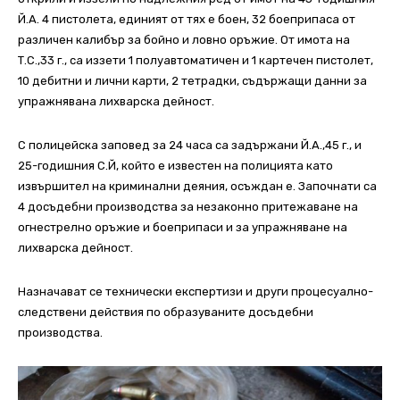
Й.А. 4 пистолета, единият от тях е боен, 32 боеприпаса от
различен калибър за бойно и ловно оръжие. От имота на
Т.С.,33 г., са иззети 1 полуавтоматичен и 1 картечен пистолет,
10 дебитни и лични карти, 2 тетрадки, съдържащи данни за
упражнявана лихварска дейност.
С полицейска заповед за 24 часа са задържани Й.А.,45 г., и
25-годишния С.Й, който е известен на полицията като
извършител на криминални деяния, осъждан е. Започнати са
4 досъдебни производства за незаконно притежаване на
огнестрелно оръжие и боеприпаси и за упражняване на
лихварска дейност.
Назначават се технически експертизи и други процесуално-
следствени действия по образуваните досъдебни
производства.