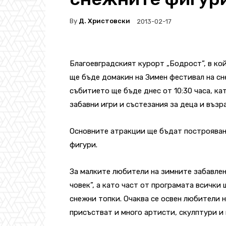
By
Д. Христовски
2013-02-17
Благоевградският курорт „Бодрост”, в ко
ще бъде домакин на Зимен фестивал на с
събитието ще бъде днес от 10:30 часа, к
забавни игри и състезания за деца и възр
Основните атракции ще бъдат построяван
фигури.
За малките любители на зимните забавлен
човек”, а като част от програмата всички
снежни топки. Очаква се освен любители 
присъстват и много артисти, скулптури и