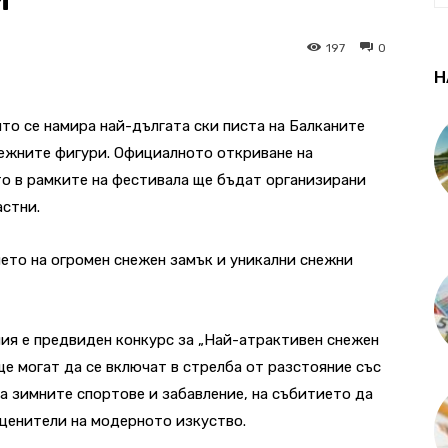
197
0
Н
йто се намира най-дългата ски писта на Балканите
нежните фигури. Официалното откриване на
ато в рамките на фестивала ще бъдат организирани
астни.
ето на огромен снежен замък и уникални снежни
ия е предвиден конкурс за „Най-атрактивен снежен
 ще могат да се включат в стрелба от разстояние със
на зимните спортове и забавление, на събитието да
 ценители на модерното изкуство.