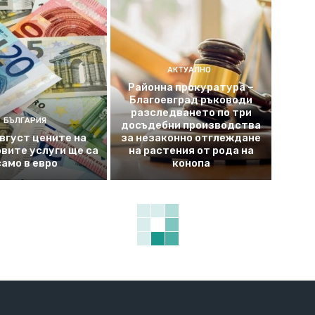
АКТУАЛНО
Районна прокуратура –
Благоевград ръководи
разследването по три
БЪЛГАРИЯ
досъдебни производства
август цените на
за незаконно отглеждане
вите услуги ще са
на растения от рода на
само в евро
конопа