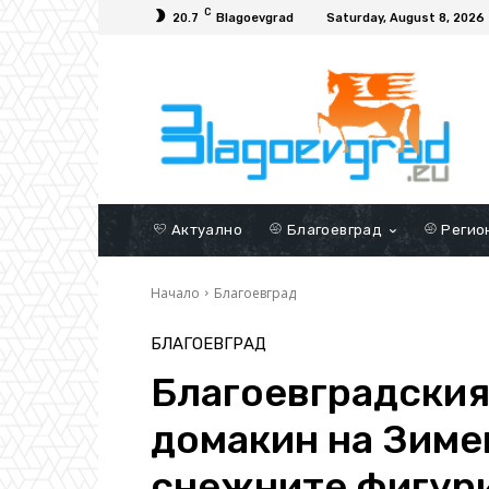
C
20.7
Blagoevgrad
Saturday, August 8, 2026
Актуално
Благоевград
Регио
Начало
Благоевград
БЛАГОЕВГРАД
Благоевградския
домакин на Зиме
снежните фигур