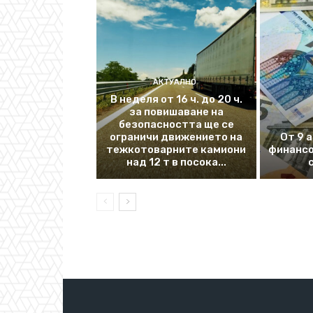
АКТУАЛНО
В неделя от 16 ч. до 20 ч.
за повишаване на
безопасността ще се
ограничи движението на
От 9 
тежкотоварните камиони
финансо
над 12 т в посока...