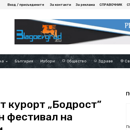
Вход / присъедините
За контакти
За реклама
СПРАВОЧНИК
С
на
България
Избори
Общество
Здраве
Св
П
т курорт „Бодрост”
н фестивал на
и
П