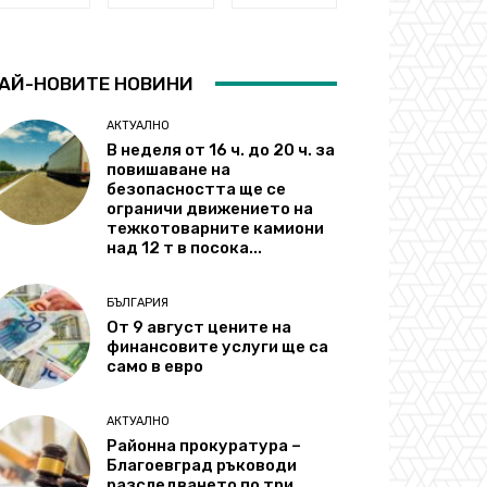
АЙ-НОВИТЕ НОВИНИ
АКТУАЛНО
В неделя от 16 ч. до 20 ч. за
повишаване на
безопасността ще се
ограничи движението на
тежкотоварните камиони
над 12 т в посока...
БЪЛГАРИЯ
От 9 август цените на
финансовите услуги ще са
само в евро
АКТУАЛНО
Районна прокуратура –
Благоевград ръководи
разследването по три