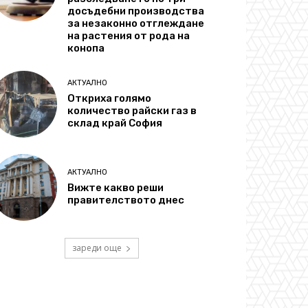
досъдебни производства
за незаконно отглеждане
на растения от рода на
конопа
АКТУАЛНО
Откриха голямо
количество райски газ в
склад край София
АКТУАЛНО
Вижте какво реши
правителството днес
зареди още