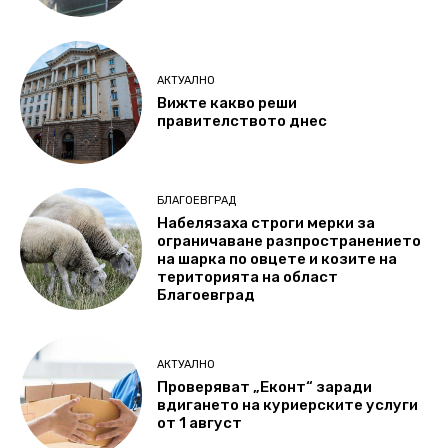
АКТУАЛНО
Вижте какво реши
правителството днес
БЛАГОЕВГРАД
Набелязаха строги мерки за
ограничаване разпространението
на шарка по овцете и козите на
територията на област
Благоевград
АКТУАЛНО
Проверяват „Еконт“ заради
вдигането на куриерските услуги
от 1 август