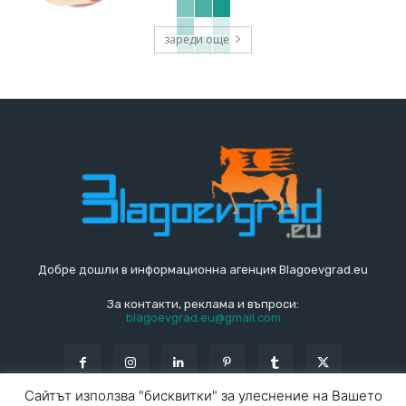
зареди още
Добре дошли в информационна агенция Blagoevgrad.eu
За контакти, реклама и въпроси:
blagoevgrad.eu@gmail.com
Сайтът използва "бисквитки" за улеснение на Вашето