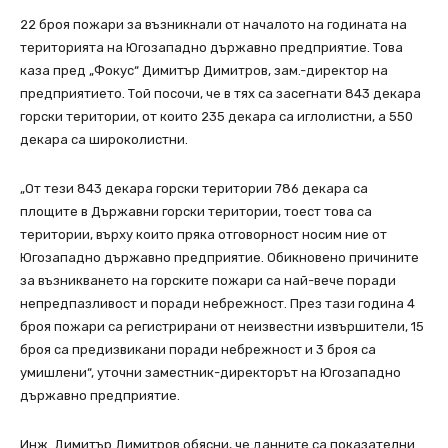
22 броя пожари за възникнали от началото на годината на
територията на Югозападно държавно предприятие. Това
каза пред „Фокус“ Димитър Димитров, зам.-директор на
предприятието. Той посочи, че в тях са засегнати 843 декара
горски територии, от които 235 декара са иглолистни, а 550
декара са широколистни.
„От тези 843 декара горски територии 786 декара са
площите в Държавни горски територии, тоест това са
територии, върху които пряка отговорност носим ние от
Югозападно държавно предприятие. Обикновено причините
за възникването на горските пожари са най-вече поради
непредпазливост и поради небрежност. През тази година 4
броя пожари са регистрирани от неизвестни извършители, 15
броя са предизвикани поради небрежност и 3 броя са
умишлени“, уточни заместник-директорът на Югозападно
държавно предприятие.
Инж. Димитър Димитров обясни, че данните са показателни