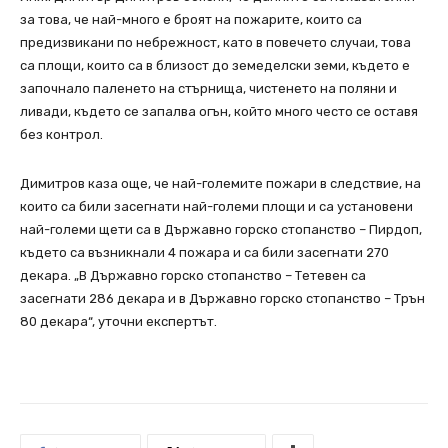
за това, че най-много е броят на пожарите, които са
предизвикани по небрежност, като в повечето случаи, това
са площи, които са в близост до земеделски земи, където е
започнало паленето на стърнища, чистенето на поляни и
ливади, където се запалва огън, който много често се оставя
без контрол.
Димитров каза още, че най-големите пожари в следствие, на
които са били засегнати най-големи площи и са установени
най-големи щети са в Държавно горско стопанство – Пирдоп,
където са възникнали 4 пожара и са били засегнати 270
декара. „В Държавно горско стопанство – Тетевен са
засегнати 286 декара и в Държавно горско стопанство – Трън
80 декара“, уточни експертът.