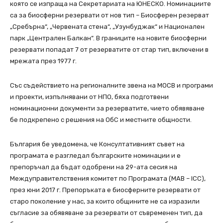
която се изпраща на Секретариата на ЮНЕСКО. Номинациите
са за биосферни резервати от нов тип – Биосферен резерват
„Сребърна“, „Червената стена“, „Узунбуджак“ и Национален
парк „Централен Балкан“. В границите на новите биосферни
резервати попадат 7 от резерватите от стар тип, включени в
мрежата през 1977 г.
Със съдействието на регионалните звена на МОСВ и програми
и проекти, изпълнявани от НПО, бяха подготвени
номинационни документи за резерватите, чието обявяване
бе подкрепено с решения на ОбС и местните общности.
България бе уведомена, че Консултативният съвет на
програмата е разгледал българските номинации и е
препоръчал да бъдат одобрени на 29-ата сесия на
Междуправителствения комитет по Програмата (MAB – ICC),
през юни 2017 г. Препоръката е биосферните резервати от
старо поколение у нас, за които общините не са изразили
съгласие за обявяване за резервати от съвременен тип, да