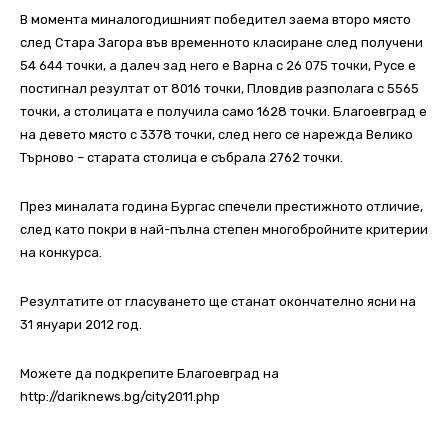
В момента миналогодишният победител заема второ място
след Стара Загора във временното класиране след получени
54 644 точки, а далеч зад него е Варна с 26 075 точки, Русе е
постигнал резултат от 8016 точки, Пловдив разполага с 5565
точки, а столицата е получила само 1628 точки. Благоевград е
на девето място с 3378 точки, след него се нарежда Велико
Търново – старата столица е събрала 2762 точки.
През миналата година Бургас спечели престижното отличие,
след като покри в най-пълна степен многобройните критерии
на конкурса.
Резултатите от гласуването ще станат окончателно ясни на
31 януари 2012 год.
Можете да подкрепите Благоевград на
http://dariknews.bg/city2011.php