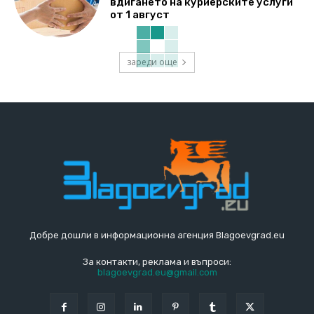
вдигането на куриерските услуги
от 1 август
зареди още
Добре дошли в информационна агенция Blagoevgrad.eu
За контакти, реклама и въпроси:
blagoevgrad.eu@gmail.com