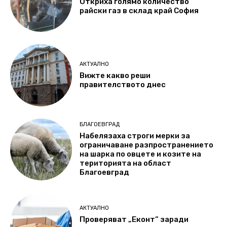
Откриха голямо количество
райски газ в склад край София
АКТУАЛНО
Вижте какво реши
правителството днес
БЛАГОЕВГРАД
Набелязаха строги мерки за
ограничаване разпространението
на шарка по овцете и козите на
територията на област
Благоевград
АКТУАЛНО
Проверяват „Еконт“ заради