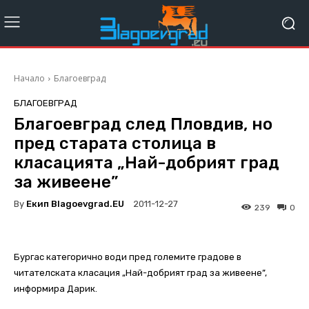
Начало
Благоевград
БЛАГОЕВГРАД
Благоевград след Пловдив, но
пред старата столица в
класацията „Най-добрият град
за живеене”
By
Екип Blagoevgrad.EU
2011-12-27
239
0
Бургас категорично води пред големите градове в
читателската класация „Най-добрият град за живеене”,
информира Дарик.