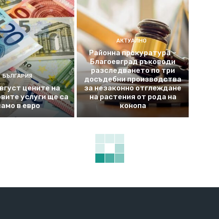
АКТУАЛНО
Районна прокуратура –
Благоевград ръководи
разследването по три
БЪЛГАРИЯ
досъдебни производства
август цените на
за незаконно отглеждане
вите услуги ще са
на растения от рода на
само в евро
конопа