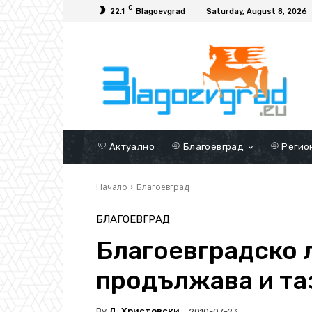
C
22.1
Blagoevgrad
Saturday, August 8, 2026
Актуално
Благоевград
Регио
Начало
Благоевград
БЛАГОЕВГРАД
Благоевградско 
продължава и та
By
Д. Христовски
2010-07-23