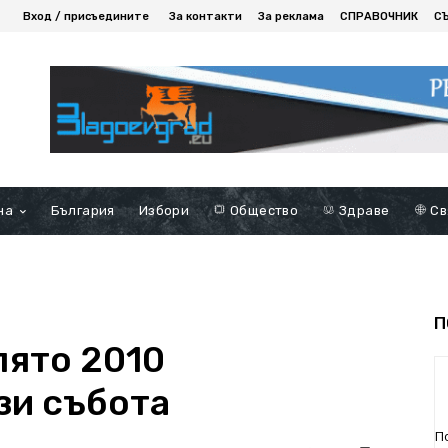
Вход / присъедините
За контакти
За реклама
СПРАВОЧНИК
С
на
България
Избори
Общество
Здраве
Св
П
лято 2010
зи събота
П