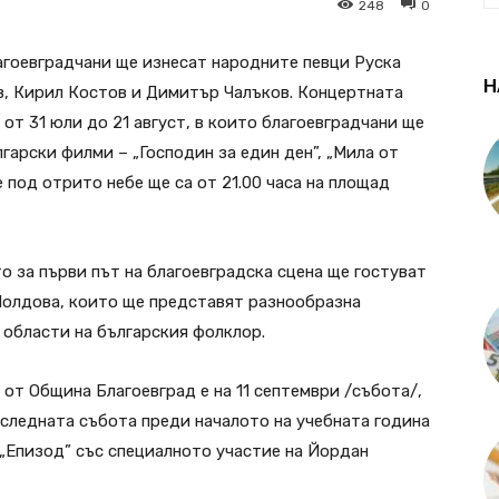
248
0
лагоевградчани ще изнесат народните певци Руска
Н
в, Кирил Костов и Димитър Чалъков. Концертната
от 31 юли до 21 август, в които благоевградчани ще
гарски филми – „Господин за един ден”, „Мила от
 под отрито небе ще са от 21.00 часа на площад
то за първи път на благоевградска сцена ще гостуват
Молдова, които ще представят разнообразна
 области на българския фолклор.
от Община Благоевград е на 11 септември /събота/,
оследната събота преди началото на учебната година
 „Епизод” със специалното участие на Йордан