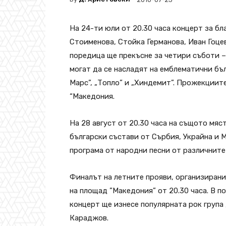
На 24-ти юли от 20.30 часа концерт за б
Стоименова, Стойка Германова, Иван Гоце
поредица ще прекъсне за четири съботи – 
могат да се насладят на емблематични бъл
Марс”, „Топло” и „Хиндемит”. Прожекциите
“Македония.
На 28 август от 20.30 часа на същото мяс
български състави от Сърбия, Украйна и 
програма от народни песни от различните
Финалът на летните прояви, организирани 
на площад ”Македония” от 20.30 часа. В п
концерт ще изнесе популярната рок група
Караджов.