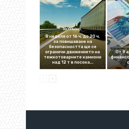
АКТУАЛНО
В неделя от 16 ч. до 20 ч.
за повишаване на
безопасността ще се
ограничи движението на
От 9 
тежкотоварните камиони
финансо
над 12 т в посока...