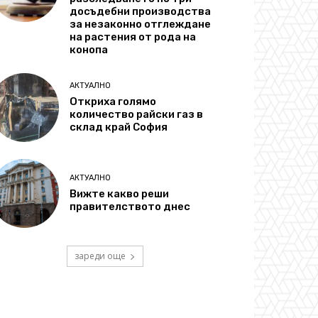
досъдебни производства
за незаконно отглеждане
на растения от рода на
конопа
АКТУАЛНО
Откриха голямо
количество райски газ в
склад край София
АКТУАЛНО
Вижте какво реши
правителството днес
зареди още