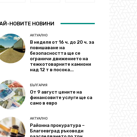
АЙ-НОВИТЕ НОВИНИ
АКТУАЛНО
В неделя от 16 ч. до 20 ч. за
повишаване на
безопасността ще се
ограничи движението на
тежкотоварните камиони
над 12 т в посока...
БЪЛГАРИЯ
От 9 август цените на
финансовите услуги ще са
само в евро
АКТУАЛНО
Районна прокуратура –
Благоевград ръководи
разследването по три