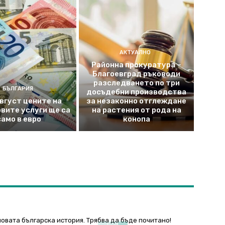
АКТУАЛНО
Районна прокуратура –
Благоевград ръководи
разследването по три
БЪЛГАРИЯ
досъдебни производства
август цените на
за незаконно отглеждане
вите услуги ще са
на растения от рода на
само в евро
конопа
овата българска история. Трябва да бъде почитано!