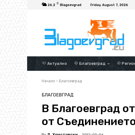
C
26.2
Blagoevgrad
Friday, August 7, 2026
Актуално
Благоевград
Регио
Начало
Благоевград
БЛАГОЕВГРАД
В Благоевград от
от Съединението
By
Д. Христовски
2012-09-06