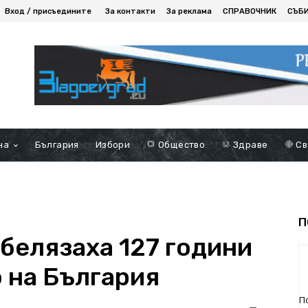
Вход / присъедините
За контакти
За реклама
СПРАВОЧНИК
СЪБ
на
България
Избори
Общество
Здраве
Св
П
белязаха 127 години
 на България
П