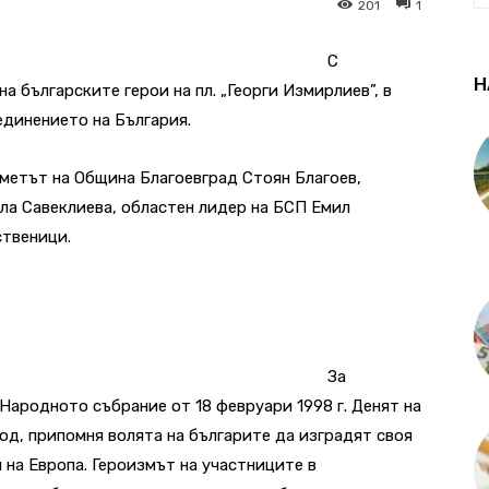
201
1
С
Н
а българските герои на пл. „Георги Измирлиев”, в
единението на България.
метът на Община Благоевград Стоян Благоев,
ла Савеклиева, областен лидер на БСП Емил
твеници.
За
Народното събрание от 18 февруари 1998 г. Денят на
од, припомня волята на българите да изградят своя
на Европа. Героизмът на участниците в