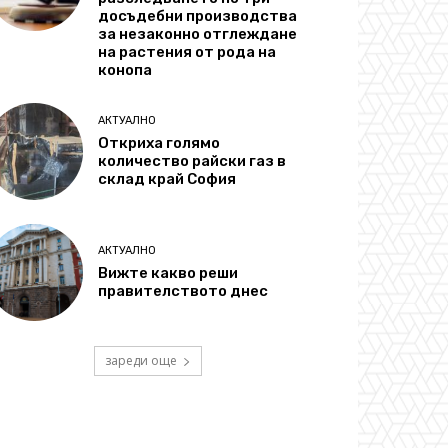
досъдебни производства
за незаконно отглеждане
на растения от рода на
конопа
АКТУАЛНО
Откриха голямо
количество райски газ в
склад край София
АКТУАЛНО
Вижте какво реши
правителството днес
зареди още