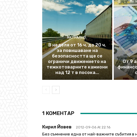
АКТУАЛНО
В неделя от 16 ч. до 20 ч.
за повишаване на
безопасността ще се
ограничи движението на
От 9 
тежкотоварните камиони
финансо
над 12 т в посока...
1 КОМЕНТАР
Кирил Йовев
2012-09-06 At 22:16
Без съмнение една от най-важните събития в н