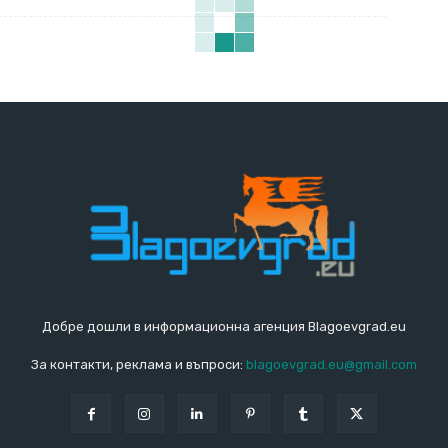
Добре дошли в информационна агенция Blagoevgrad.eu
За контакти, реклама и въпроси:
blagoevgrad.eu@gmail.com