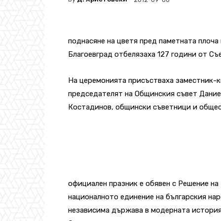
поднасяне на цветя пред паметната плоча н
Благоевград отбелязаха 127 години от Съ
На церемонията присъстваха заместник-к
председателят на Общинския съвет Дание
Костадинов, общински съветници и общес
официален празник е обявен с Решение на 
националното единение на българския нар
независима държава в модерната история 