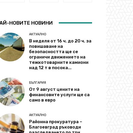
АЙ-НОВИТЕ НОВИНИ
АКТУАЛНО
В неделя от 16 ч. до 20 ч. за
повишаване на
безопасността ще се
ограничи движението на
тежкотоварните камиони
над 12 т в посока...
БЪЛГАРИЯ
От 9 август цените на
финансовите услуги ще са
само в евро
АКТУАЛНО
Районна прокуратура –
Благоевград ръководи
разследването по три