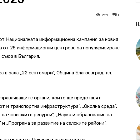
221
0
Н
 от Националната информационна кампания за новия
а от 28 информационни центрове за популяризиране
 съюз в България.
а в зала „22 септември”, Община Благоевград, пл.
управляващите органи, които ще представят
т и транспортна инфраструктура”, „Околна среда”,
е на човешките ресурси”, „Наука и образование за
 и „Програма за развитие на селските райони”.
 на медиите. Поканени за участие са