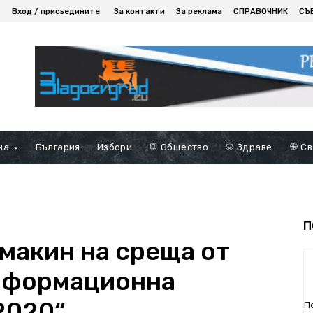
Вход / присъедините
За контакти
За реклама
СПРАВОЧНИК
СЪ
на
България
Избори
Общество
Здраве
Св
П
макин на среща от
нформационна
2020“
П