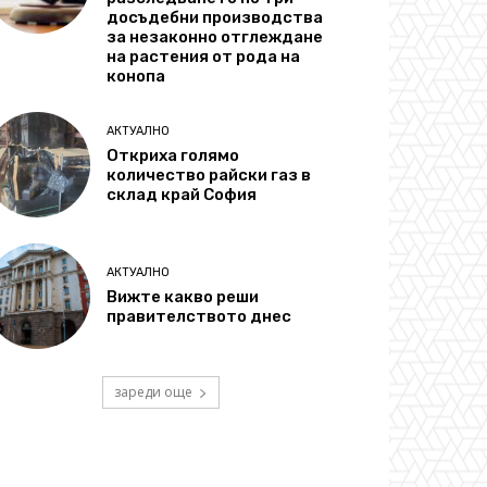
досъдебни производства
за незаконно отглеждане
на растения от рода на
конопа
АКТУАЛНО
Откриха голямо
количество райски газ в
склад край София
АКТУАЛНО
Вижте какво реши
правителството днес
зареди още