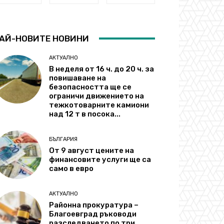
АЙ-НОВИТЕ НОВИНИ
АКТУАЛНО
В неделя от 16 ч. до 20 ч. за
повишаване на
безопасността ще се
ограничи движението на
тежкотоварните камиони
над 12 т в посока...
БЪЛГАРИЯ
От 9 август цените на
финансовите услуги ще са
само в евро
АКТУАЛНО
Районна прокуратура –
Благоевград ръководи
разследването по три