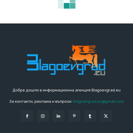
Добре дошли в информационна агенция Blagoevgrad.eu
За контакти, реклама и въпроси:
blagoevgrad.eu@gmail.com