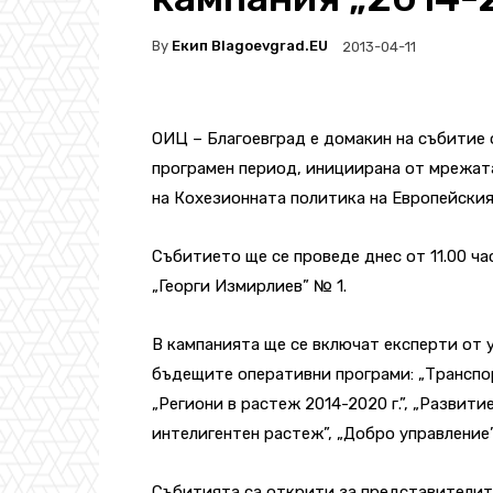
By
Екип Blagoevgrad.EU
2013-04-11
ОИЦ – Благоевград е домакин на събитие
програмен период, инициирана от мрежат
на Кохезионната политика на Европейския
Събитието ще се проведе днес от 11.00 час
„Георги Измирлиев” № 1.
В кампанията ще се включат експерти от 
бъдещите оперативни програми: „Транспор
„Региони в растеж 2014-2020 г.”, „Развити
интелигентен растеж”, „Добро управление”
Събитията са открити за представителите