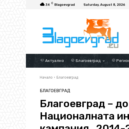
C
34
Blagoevgrad
Saturday, August 8, 2026
Актуално
Благоевград
Регио
Начало
Благоевград
БЛАГОЕВГРАД
Благоевград – до
Националната и
кампания „2014-