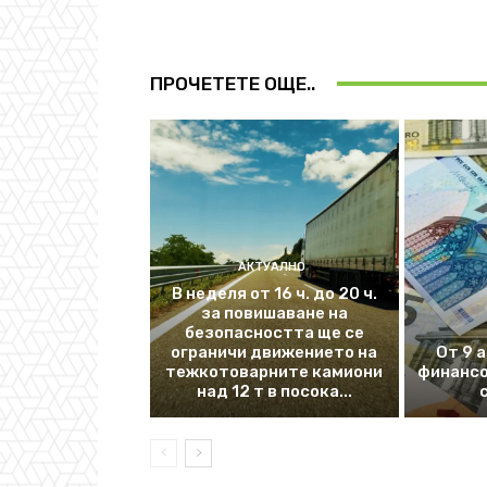
ПРОЧЕТЕТЕ ОЩЕ..
АКТУАЛНО
В неделя от 16 ч. до 20 ч.
за повишаване на
безопасността ще се
ограничи движението на
От 9 
тежкотоварните камиони
финансо
над 12 т в посока...