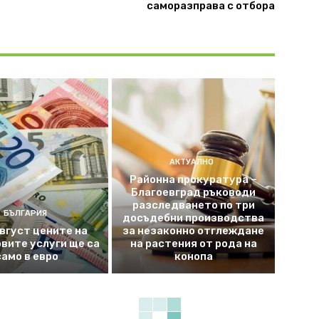
саморазправа с отбора
АКТУАЛНО
Районна прокуратура –
Благоевград ръководи
разследването по три
БЪЛГАРИЯ
досъдебни производства
август цените на
за незаконно отглеждане
вите услуги ще са
на растения от рода на
само в евро
конопа