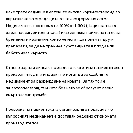
Вече трета седмица в аптеките липсва кортикостероид за
впръскване за страдащите от тежка форма на астма.
Медикаментът се поема на 100% от НЗОК (Националната
здравноосигурителна каса) и се изписва най-вече на деца,
бременни и кърмачки, които не могат да приемат други
препарати, за да не премине субстанцията в плода или
бебето чрез кърмата.
Отново заради липса от складовете стотици пациенти след
прекаран инсулт и инфаркт не могат да се сдобият с
медикамент за разреждане на кръвта. За тях той е
животоспасяващ, тъй като без него се образуват лесно
смъртоносни тромби.
Проверка на пациентската организация е показала, че
въпросният медикамент е доставян редовно от фирмата
производителка.