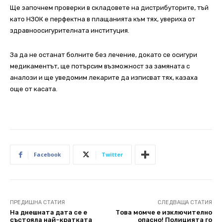
Ще започнем проверки в складовете на дистрибуторите, тъй
като НЗОК е перфектна в плащанията към тях, увериха от
здравноосигурителната институция.
За да не останат болните без лечение, докато се осигури
медикаментът, ще потърсим възможност за замяната с
аналози и ще уведомим лекарите да изписват тях, казаха
още от касата.
Facebook
Twitter
ПРЕДИШНА СТАТИЯ
СЛЕДВАЩА СТАТИЯ
На днешната дата се е
Това момче е изключително
състояла най-кратката
опасно! Полицията го