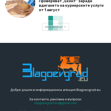
Проверяват „Еконт“ заради
вдигането на куриерските услуги
от 1 август
зареди още
Добре дошли в информационна агенция Blagoevgrad.eu
За контакти, реклама и въпроси:
blagoevgrad.eu@gmail.com