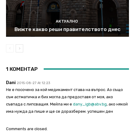
АКТУАЛНО
Вижте какво реши правителството днес
1 КОМЕНТАР
Dani
2015-08-27 At 12:23
Не е посочено за кой медикамент става на въпрос. Аз също
съм астматичка и бих могла да предоставя от моя, ако
съвпада с липсващия. Мейла ми е
dany_igb@abv.bg
, ако някой
има нужда да пише и ще се доразберем. успешен ден
Comments are closed.