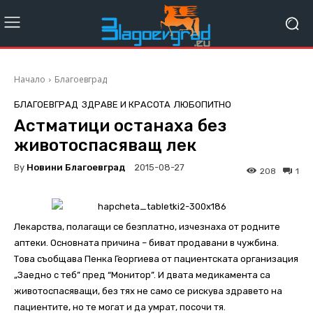
Начало
Благоевград
БЛАГОЕВГРАД
ЗДРАВЕ И КРАСОТА
ЛЮБОПИТНО
Астматици останаха без
животоспасяващ лек
By
Новини Благоевград
2015-08-27
208
1
Лекарства, полагащи се безплатно, изчезнаха от родните
аптеки. Основната причина – биват продавани в чужбина.
Това съобщава Пенка Георгиева от пациентската организация
„Заедно с теб” пред “Монитор”. И двата медикамента са
животоспасяващи, без тях не само се рискува здравето на
пациентите, но те могат и да умрат, посочи тя.