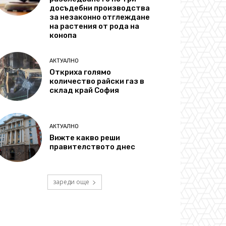
досъдебни производства
за незаконно отглеждане
на растения от рода на
конопа
АКТУАЛНО
Откриха голямо
количество райски газ в
склад край София
АКТУАЛНО
Вижте какво реши
правителството днес
зареди още