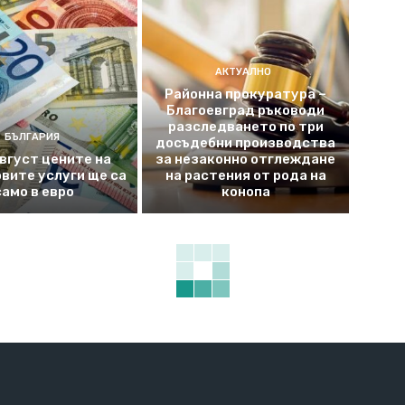
АКТУАЛНО
Районна прокуратура –
Благоевград ръководи
разследването по три
БЪЛГАРИЯ
досъдебни производства
август цените на
за незаконно отглеждане
вите услуги ще са
на растения от рода на
само в евро
конопа