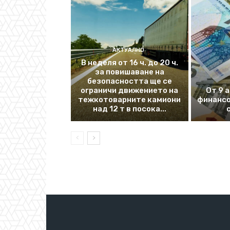
АКТУАЛНО
В неделя от 16 ч. до 20 ч.
за повишаване на
безопасността ще се
ограничи движението на
От 9 
тежкотоварните камиони
финансо
над 12 т в посока...