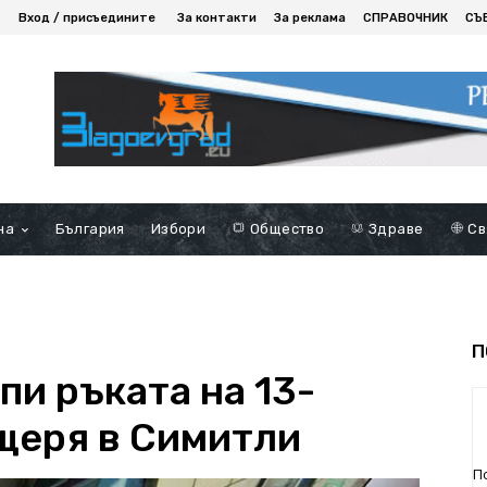
Вход / присъедините
За контакти
За реклама
СПРАВОЧНИК
СЪ
на
България
Избори
Общество
Здраве
Св
П
пи ръката на 13-
щеря в Симитли
П