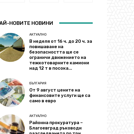
АЙ-НОВИТЕ НОВИНИ
АКТУАЛНО
В неделя от 16 ч. до 20 ч. за
повишаване на
безопасността ще се
ограничи движението на
тежкотоварните камиони
над 12 т в посока...
БЪЛГАРИЯ
От 9 август цените на
финансовите услуги ще са
само в евро
АКТУАЛНО
Районна прокуратура –
Благоевград ръководи
разследването по три