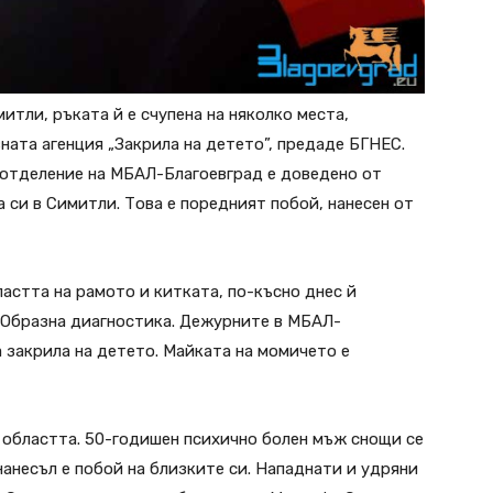
тли, ръката й е счупена на няколко места,
ата агенция „Закрила на детето”, предаде БГНЕС.
 отделение на МБАЛ-Благоевград е доведено от
 си в Симитли. Това е поредният побой, нанесен от
астта на рамото и китката, по-късно днес й
 Образна диагностика. Дежурните в МБАЛ-
 закрила на детето. Майката на момичето е
 областта. 50-годишен психично болен мъж снощи се
нанесъл е побой на близките си. Нападнати и удряни