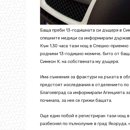
Баща преби 13-годишната си дъщеря в Сими
спешните медици са информирали държавн
Към 1.30 часа тази нощ в Спешно-приемно
роднини 13-годишно момиче, бито от баща
Симеон К. на собствената му дъщеря.
Има съмнения за фрактури на ръката в обл
предстоят изследвания в отделението по
Благоевград са информирали Агенцията за
починала, за нея се грижи бащата.
Още един побой е регистриран тази нощ в
разбеснял по пълнолуние в град Якоруда, 