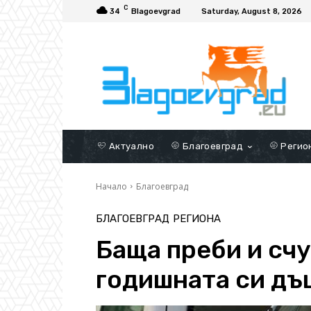
C
34
Blagoevgrad
Saturday, August 8, 2026
Актуално
Благоевград
Регио
Начало
Благоевград
БЛАГОЕВГРАД
РЕГИОНА
Баща преби и счу
годишната си дъ