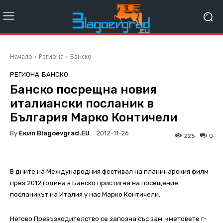
Начало
Региона
Банско
РЕГИОНА
БАНСКО
Банско посрещна новия
италиански посланик в
България Марко Контичели
By
Екип Blagoevgrad.EU
2012-11-26
225
0
В дните на Международния фестивал на планинарския филм
през 2012 година в Банско пристигна на посещение
посланикът на Италия у нас Марко Контичели.
Негово Превъзходителство се запозна със зам. кметовете г-