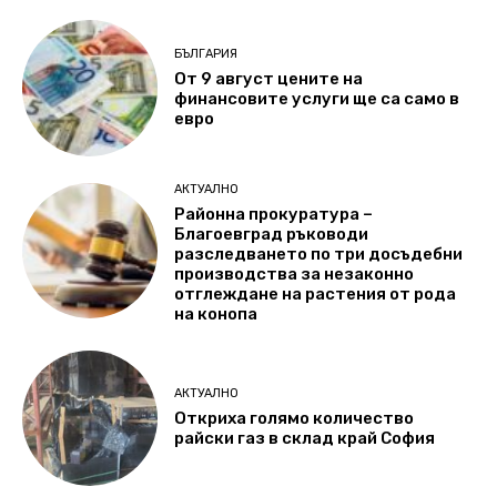
БЪЛГАРИЯ
От 9 август цените на
финансовите услуги ще са само в
евро
АКТУАЛНО
Районна прокуратура –
Благоевград ръководи
разследването по три досъдебни
производства за незаконно
отглеждане на растения от рода
на конопа
АКТУАЛНО
Откриха голямо количество
райски газ в склад край София