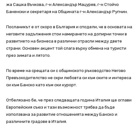
жа Сашка Въчкова, г-н Александър Мацурев, г-н Стойчо
Баненски и секретаря на Общината г-н Александър Рупчин.
Посланикът е от скоро в България и сподели, че в основата на
неговите задължения стои намирането на допирни точки в
развитието на бизнеса в различни отрасли между двете
страни. Основен акцент той слага върху обмена на туристи
през зимата и лятото.
По време на срещата си с общинското ръководство Негово
Превъзходителство не скри любовта си към ските и интереса
си към Банско като към ски курорт.
Отбелязано бе, че през следващата година Италия ще оглави
Европейския съюз и тази възможност трябва да бъде
използвана за развитие отношенията между Банско и
различните градове в Италия.