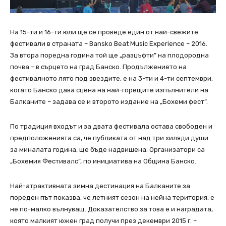
На 15-ти и 16-ти юли ще се проведе един от най-свежите
фестивали в страната – Bansko Beat Music Experience – 2016.
За втора поредна година той ще „разцъфти” на плодородна
почва – в сърцето на град Банско. Продължението на
фестивалното лято под звездите, е на 3-ти и 4-ти септември,
когато Банско дава сцена на най-горещите изпълнители на
Балканите – задава се и второто издание на „Бохеми фест”.
По традиция входът и за двата фестивала остава свободен и
предположенията са, че публиката от над три хиляди души
за миналата година, ще бъде надвишена. Организатори са
„Бохемия Фестивалс”, по инициатива на Община Банско.
Най-атрактивната зимна дестинация на Балканите за
пореден път показва, че летният сезон на нейна територия, е
не по-малко вълнуващ. Доказателство за това е и наградата,
която малкият южен град получи през декември 2015 г. –