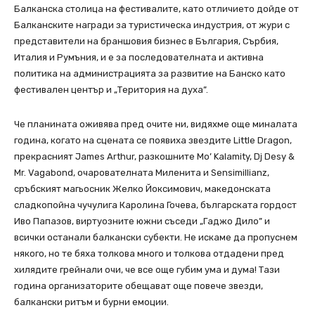
Балканска столица на фестивалите, като отличието дойде от
Балканските награди за туристическа индустрия, от жури с
представители на браншовия бизнес в България, Сърбия,
Италия и Румъния, и е за последователната и активна
политика на администрацията за развитие на Банско като
фестивален център и „Територия на духа”.
Че планината оживява пред очите ни, видяхме още миналата
година, когато на сцената се появиха звездите Little Dragon,
прекрасният James Arthur, разкошните Mo’ Kalamity, Dj Desy &
Mr. Vagabond, очарователната Миленита и Sensimillianz,
сръбският магьосник Желко Йоксимович, македонската
сладкопойна чучулига Каролина Гочева, българската гордост
Иво Папазов, виртуозните южни съседи „Гаджо Дило” и
всички останали балкански субекти. Не искаме да пропуснем
някого, но те бяха толкова много и толкова отдадени пред
хилядите грейнали очи, че все още губим ума и дума! Тази
година организаторите обещават още повече звезди,
балкански ритъм и бурни емоции.