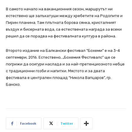
В самото начало на ваканционния сезон, маршрутът ни
естествено ще залъкатуши между хребетите на Родопите и
Пирин планина. Там плътната борова сянка, кристалният
въздух и бисерната вода, са естествената награда за всеки
решил да се порадва на фестивалната култура в района.
Второто издание на Балкански фестивал “Бохеми” е на 3-4
септември, 2016. Естествено, „Бохемия Фестивалс” ще се
погрижи да осигури наслада и за най-претенциозното небце
с традиционни гозби и напитки. Мястото и за двата
фестивала е централен площад “Никола Вапцаров”, гр.
Банско.
Facebook
Twitter