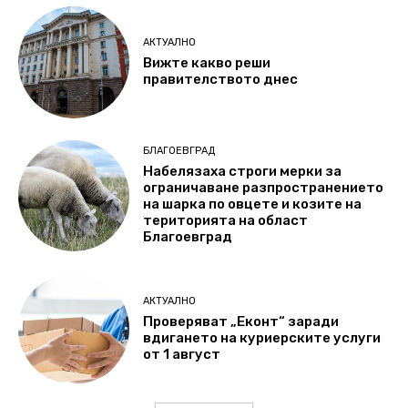
АКТУАЛНО
Вижте какво реши
правителството днес
БЛАГОЕВГРАД
Набелязаха строги мерки за
ограничаване разпространението
на шарка по овцете и козите на
територията на област
Благоевград
АКТУАЛНО
Проверяват „Еконт“ заради
вдигането на куриерските услуги
от 1 август