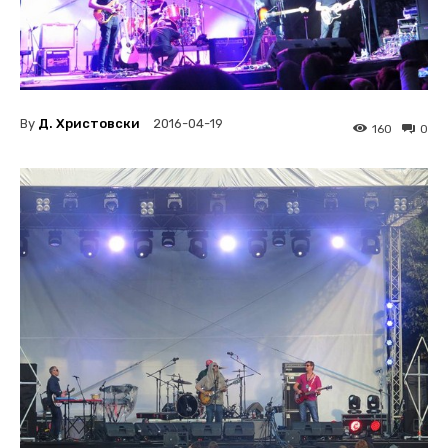
By
Д. Христовски
2016-04-19
160
0