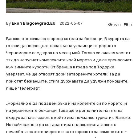
By
Екип Blagoevgrad.EU
2022-05-07
260
0
Банско отключва затворени хотели за бежанци. В курорта са
готови да посрещнат нова вълна украинци от родното
Черноморие след края на месец май. Тогава се очаква част от
тях да напуснат комплексите край морето и да се пренасочат
към зимните курорти. От бранша в града под Тодорка
уверяват, че ще отворят дори затворените хотели, за да
приютят бежанците, стига държавата да удължи помощите,
пише “Телеграф”.
„Нормално е да подадем ръка и на колегите си по морето, и
на украинските бежанци. Това ще е допълнителна глътка
въздух за нас в сезон, в който има по-малко туристи в Банско.
Но най-важно е да се гарантират плащанията, защото
печалбата за хотелиерите е като горивото за самолетите –