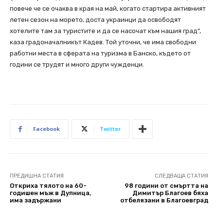
повече че се очаква в края на май, когато стартира активният
летен сезон на морето, доста украинци да освободят
хотелите там за туристите и да се насочат към нашия град”,
каза градоначалникът Кадев. Той уточни, че има свободни
работни места в сферата на туризма в Банско, където от
години се трудят и много други чужденци.
Facebook
Twitter
ПРЕДИШНА СТАТИЯ
СЛЕДВАЩА СТАТИЯ
Откриха тялото на 60-
98 години от смъртта на
годишен мъж в Дупница,
Димитър Благоев бяха
има задържани
отбелязани в Благоевград