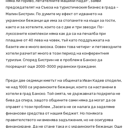
няма ли гориво, летателните машини падат”, заяви
председателят на Съюза на туристическия бизнес в града –
Малин Бистрин. По думите му ефект от идването на
украински бежанци ще има за стопаните на къщи за гости,
както и за хотелите, които са с две и три звезди. По-
луксозните комплекси няма как да са на печалба при
плащане от 40 лева на човек, тъй като поддръжката на
базите им е много висока. Освен това четири- и петзвездните
хотели разчитат много в този период на конферентния
туризъм. Според Бистрин не е проблем в Банско да
посрещнат още 2000-3000 украински граждани.
Преди две седмици кметът на общината Иван Кадев сподели,
че над 1000 са украинските бежанци, които са настанени в
хотели в град Банско. Той смята, че държавната подкрепа не
бива да спира, защото общините сами няма да могат да се
справят с този проблем. „Засега не се налага да заделяме
финансови средства от нашия бюджет. Но понякога
правителството ни вменява задължения, но не осигурява
финансиране. Да не стане така и с украинските бежанци. Още