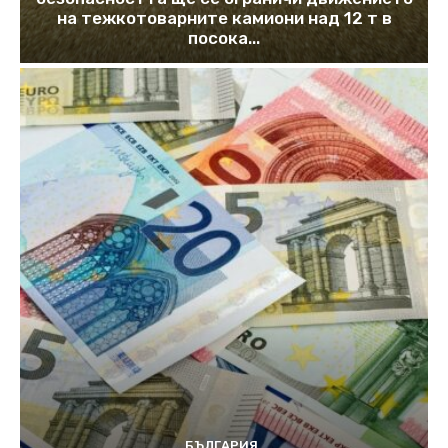
на тежкотоварните камиони над 12 т в
посока...
БЪЛГАРИЯ