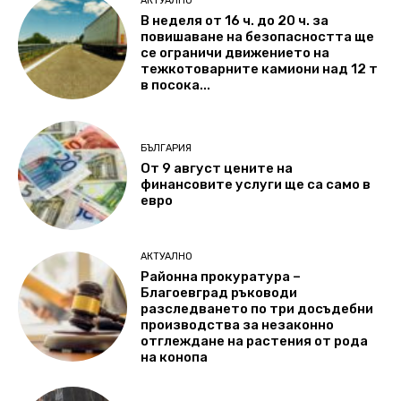
АКТУАЛНО
В неделя от 16 ч. до 20 ч. за
повишаване на безопасността ще
се ограничи движението на
тежкотоварните камиони над 12 т
в посока...
БЪЛГАРИЯ
От 9 август цените на
финансовите услуги ще са само в
евро
АКТУАЛНО
Районна прокуратура –
Благоевград ръководи
разследването по три досъдебни
производства за незаконно
отглеждане на растения от рода
на конопа