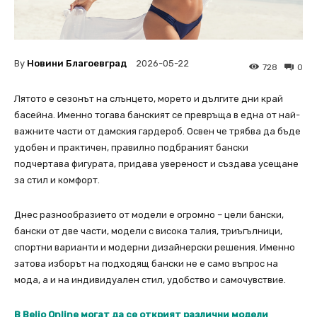
By
Новини Благоевград
2026-05-22
728
0
Лятото е сезонът на слънцето, морето и дългите дни край
басейна. Именно тогава банският се превръща в една от най-
важните части от дамския гардероб. Освен че трябва да бъде
удобен и практичен, правилно подбраният бански
подчертава фигурата, придава увереност и създава усещане
за стил и комфорт.
Днес разнообразието от модели е огромно – цели бански,
бански от две части, модели с висока талия, триъгълници,
спортни варианти и модерни дизайнерски решения. Именно
затова изборът на подходящ бански не е само въпрос на
мода, а и на индивидуален стил, удобство и самочувствие.
В Belio Online могат да се открият различни модели