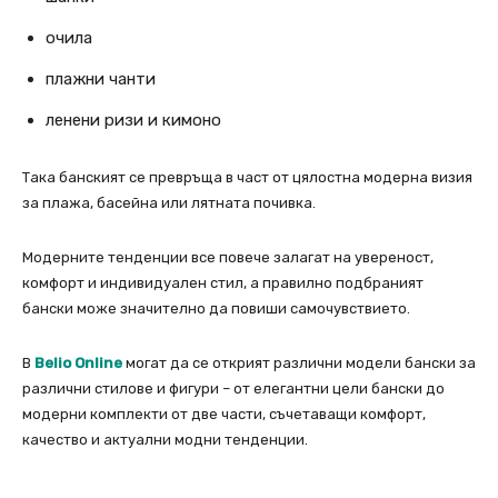
очила
плажни чанти
ленени ризи и кимоно
Така банският се превръща в част от цялостна модерна визия
за плажа, басейна или лятната почивка.
Модерните тенденции все повече залагат на увереност,
комфорт и индивидуален стил, а правилно подбраният
бански може значително да повиши самочувствието.
В
Belio Online
могат да се открият различни модели бански за
различни стилове и фигури – от елегантни цели бански до
модерни комплекти от две части, съчетаващи комфорт,
качество и актуални модни тенденции.