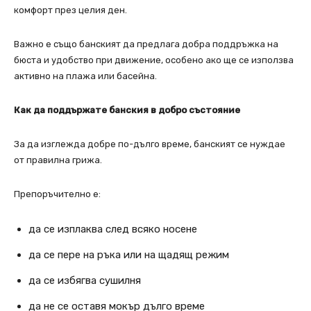
комфорт през целия ден.
Важно е също банският да предлага добра поддръжка на
бюста и удобство при движение, особено ако ще се използва
активно на плажа или басейна.
Как да поддържате банския в добро състояние
За да изглежда добре по-дълго време, банският се нуждае
от правилна грижа.
Препоръчително е:
да се изплаква след всяко носене
да се пере на ръка или на щадящ режим
да се избягва сушилня
да не се оставя мокър дълго време