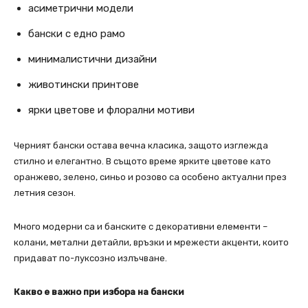
асиметрични модели
бански с едно рамо
минималистични дизайни
животински принтове
ярки цветове и флорални мотиви
Черният бански остава вечна класика, защото изглежда
стилно и елегантно. В същото време ярките цветове като
оранжево, зелено, синьо и розово са особено актуални през
летния сезон.
Много модерни са и банските с декоративни елементи –
колани, метални детайли, връзки и мрежести акценти, които
придават по-луксозно излъчване.
Какво е важно при избора на бански