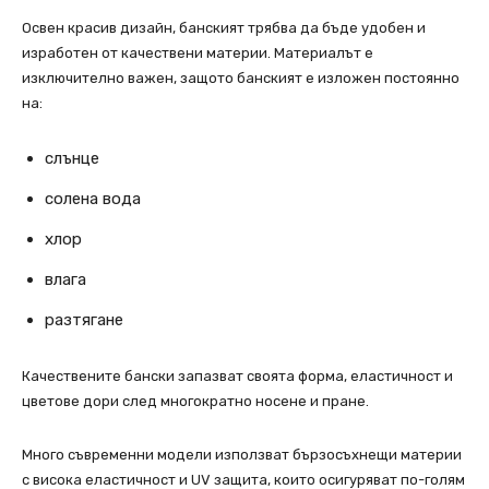
Освен красив дизайн, банският трябва да бъде удобен и
изработен от качествени материи. Материалът е
изключително важен, защото банският е изложен постоянно
на:
слънце
солена вода
хлор
влага
разтягане
Качествените бански запазват своята форма, еластичност и
цветове дори след многократно носене и пране.
Много съвременни модели използват бързосъхнещи материи
с висока еластичност и UV защита, които осигуряват по-голям