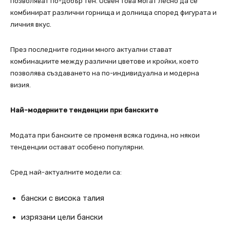
позволяват по-добър тен. Освен това могат лесно да се
комбинират различни горнища и долнища според фигурата и
личния вкус.
През последните години много актуални стават
комбинациите между различни цветове и кройки, което
позволява създаването на по-индивидуална и модерна
визия.
Най-модерните тенденции при банските
Модата при банските се променя всяка година, но някои
тенденции остават особено популярни.
Сред най-актуалните модели са:
бански с висока талия
изрязани цели бански