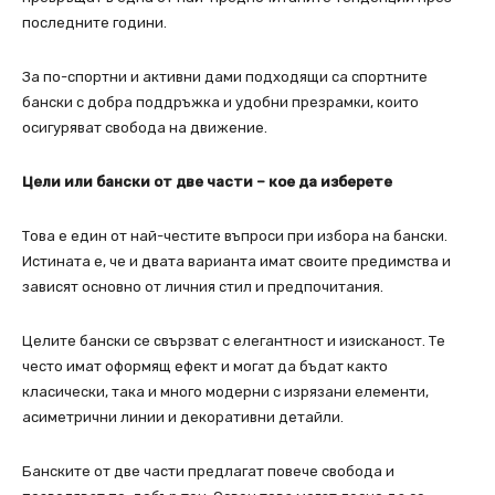
последните години.
За по-спортни и активни дами подходящи са спортните
бански с добра поддръжка и удобни презрамки, които
осигуряват свобода на движение.
Цели или бански от две части – кое да изберете
Това е един от най-честите въпроси при избора на бански.
Истината е, че и двата варианта имат своите предимства и
зависят основно от личния стил и предпочитания.
Целите бански се свързват с елегантност и изисканост. Те
често имат оформящ ефект и могат да бъдат както
класически, така и много модерни с изрязани елементи,
асиметрични линии и декоративни детайли.
Банските от две части предлагат повече свобода и