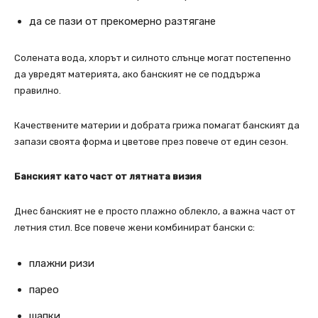
да се пази от прекомерно разтягане
Солената вода, хлорът и силното слънце могат постепенно
да увредят материята, ако банският не се поддържа
правилно.
Качествените материи и добрата грижа помагат банският да
запази своята форма и цветове през повече от един сезон.
Банският като част от лятната визия
Днес банският не е просто плажно облекло, а важна част от
летния стил. Все повече жени комбинират бански с:
плажни ризи
парео
шапки