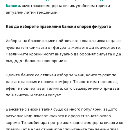
бански
, съчетаващи модерна визия, удобни материи и
актуални летни тенденции.
Как да изберете правилния бански според фигурата
Изборът на бански зависи най-вече от това как искате да се
чувствате и кои части от фигурата желаете да подчертаете.
Различните кройки могат визуално да оформят силуета и да
създадат баланс в пропорциите.
Целите бански са отличен избор за жени, които търсят по-
елегантна визия и повече комфорт. Те често имат оформящ
ефект и подчертават талията, като същевременно придават
по-изчистен и стилен силует.
Банските с висока талия също са много популярни, защото
визуално издължават краката и оформят зоната около
корема. Те комбинират ретро излъчване с модерна визия и се
превръщат в една от най-предпочитаните тенденции през