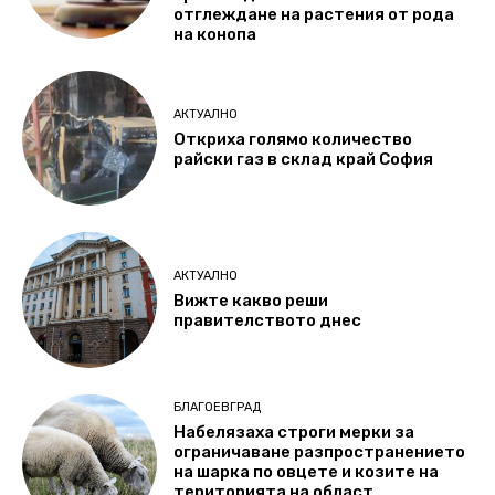
отглеждане на растения от рода
на конопа
АКТУАЛНО
Откриха голямо количество
райски газ в склад край София
АКТУАЛНО
Вижте какво реши
правителството днес
БЛАГОЕВГРАД
Набелязаха строги мерки за
ограничаване разпространението
на шарка по овцете и козите на
територията на област