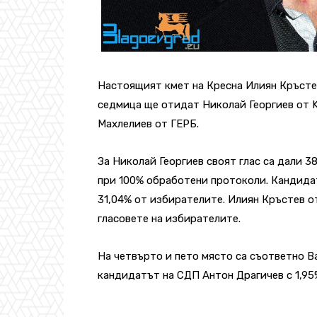
Настоящият кмет на Кресна Илиян Кръсте
седмица ще отидат Николай Георгиев от K
Махлелиев от ГЕРБ.
За Николай Георгиев своят глас са дали 
при 100% обработени протоколи. Кандида
31,04% от избирателите. Илиян Кръстев от
гласовете на избирателите.
На четвърто и пето място са съответно В
кандидатът на СДП Антон Драгичев с 1,95%