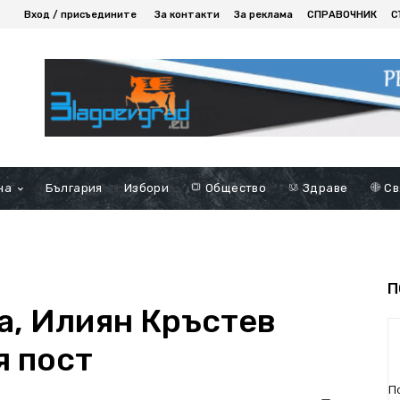
Вход / присъедините
За контакти
За реклама
СПРАВОЧНИК
С
на
България
Избори
Общество
Здраве
Св
П
а, Илиян Кръстев
я пост
П