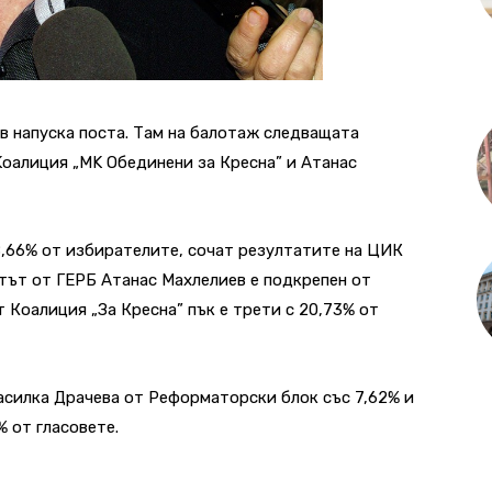
в напуска поста. Там на балотаж следващата
оалиция „MK Обединени за Кресна” и Атанас
38,66% от избирателите, сочат резултатите на ЦИК
тът от ГЕРБ Атанас Махлелиев е подкрепен от
 Коалиция „За Кресна” пък е трети с 20,73% от
асилка Драчева от Реформаторски блок със 7,62% и
 от гласовете.