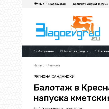
C
25.6
Blagoevgrad
Saturday, August 8, 2026
Актуално
Благоевград
Регио
Начало
Региона
РЕГИОНА
САНДАНСКИ
Балотаж в Кресн
напуска кметски
By
Д. Христовски
2015-10-26