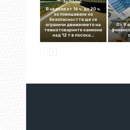
АКТУАЛНО
В неделя от 16 ч. до 20 ч.
за повишаване на
безопасността ще се
ограничи движението на
От 9 
тежкотоварните камиони
финансо
над 12 т в посока...