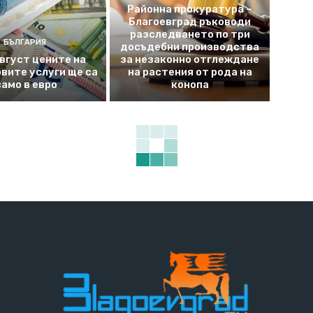
Районна прокуратура –
Благоевград ръководи
разследването по три
БЪЛГАРИЯ
досъдебни производства
август цените на
за незаконно отглеждане
вите услуги ще са
на растения от рода на
само в евро
конопа