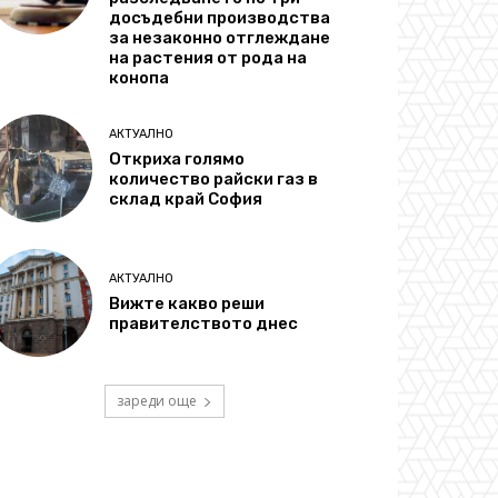
досъдебни производства
за незаконно отглеждане
на растения от рода на
конопа
АКТУАЛНО
Откриха голямо
количество райски газ в
склад край София
АКТУАЛНО
Вижте какво реши
правителството днес
зареди още