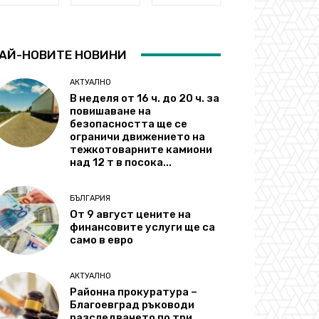
АЙ-НОВИТЕ НОВИНИ
АКТУАЛНО
В неделя от 16 ч. до 20 ч. за
повишаване на
безопасността ще се
ограничи движението на
тежкотоварните камиони
над 12 т в посока...
БЪЛГАРИЯ
От 9 август цените на
финансовите услуги ще са
само в евро
АКТУАЛНО
Районна прокуратура –
Благоевград ръководи
разследването по три