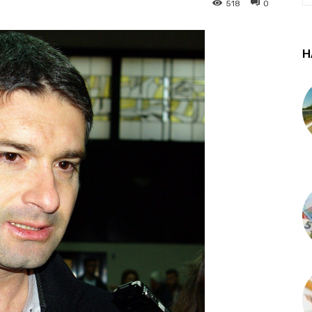
518
0
Н