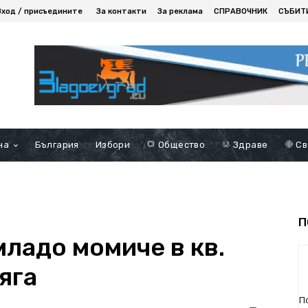
Вход / присъедините
За контакти
За реклама
СПРАВОЧНИК
СЪБИТ
на
България
Избори
Общество
Здраве
Св
П
ладо момиче в кв.
яга
П