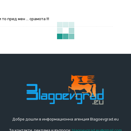
то пред мен … срамота !!!
Добре дошли в информационна агенция Blagoevgrad.eu
За контакти, реклама и въпроси:
blagoevgrad.eu@gmail.com