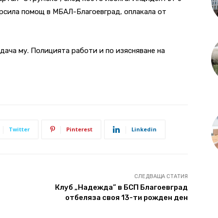
ърсила помощ в МБАЛ-Благоевград, о
плакала от
дача му. Полицията работи и по изясняване на
Twitter
Pinterest
Linkedin
СЛЕДВАЩА СТАТИЯ
Клуб „Надежда” в БСП Благоевград
отбеляза своя 13-ти рожден ден