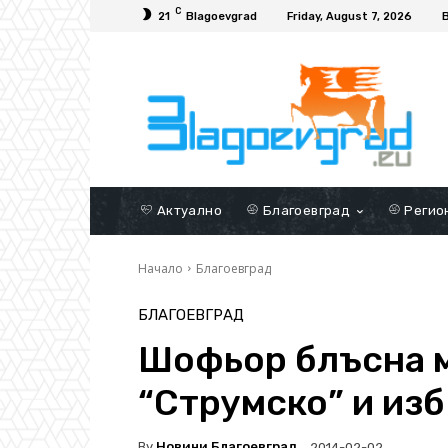
C
21
Blagoevgrad
Friday, August 7, 2026
Актуално
Благоевград
Регио
Начало
Благоевград
БЛАГОЕВГРАД
Шофьор блъсна м
“Струмско” и изб
By
Новини Благоевград
2014-02-02