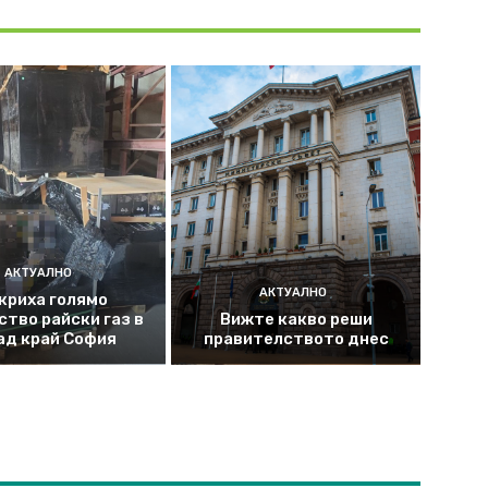
АКТУАЛНО
АКТУАЛНО
криха голямо
ство райски газ в
Вижте какво реши
ад край София
правителството днес