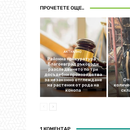
ПРОЧЕТЕТЕ ОЩЕ..
АКТУАЛНО
Районна прокуратура –
Благоевград ръководи
разследването по три
досъдебни производства
за незаконно отглеждане
От
на растения от рода на
количе
конопа
скл
1 КОМЕНТАР