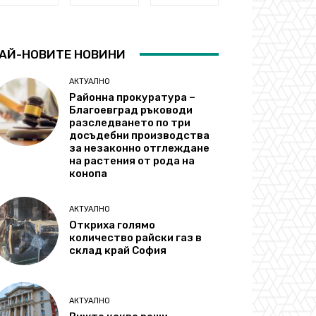
АЙ-НОВИТЕ НОВИНИ
АКТУАЛНО
Районна прокуратура –
Благоевград ръководи
разследването по три
досъдебни производства
за незаконно отглеждане
на растения от рода на
конопа
АКТУАЛНО
Откриха голямо
количество райски газ в
склад край София
АКТУАЛНО