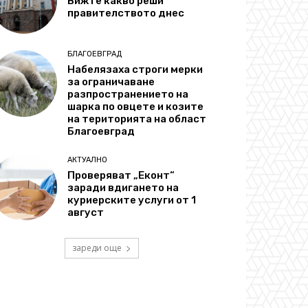
Вижте какво реши
правителството днес
БЛАГОЕВГРАД
Набелязаха строги мерки
за ограничаване
разпространението на
шарка по овцете и козите
на територията на област
Благоевград
АКТУАЛНО
Проверяват „Еконт“
заради вдигането на
куриерските услуги от 1
август
зареди още