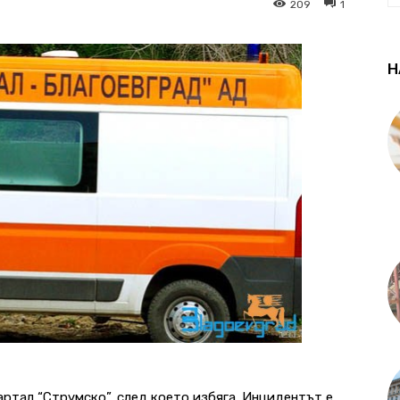
209
1
Н
ртал “Струмско”, след което избяга. Инцидентът е