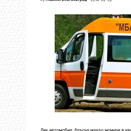
Лек автомобил блъсна младо момиче в ква