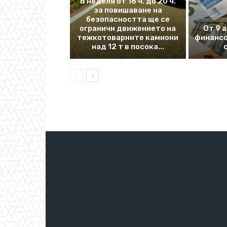
В неделя от 16 ч. до 20 ч.
за повишаване на
безопасността ще се
ограничи движението на
От 9 
тежкотоварните камиони
финансо
над 12 т в посока...