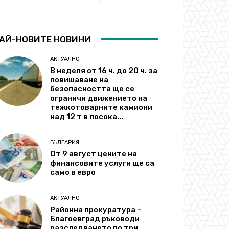
АЙ-НОВИТЕ НОВИНИ
АКТУАЛНО
В неделя от 16 ч. до 20 ч. за
повишаване на
безопасността ще се
ограничи движението на
тежкотоварните камиони
над 12 т в посока...
БЪЛГАРИЯ
От 9 август цените на
финансовите услуги ще са
само в евро
АКТУАЛНО
Районна прокуратура –
Благоевград ръководи
разследването по три