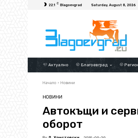
C
22.1
Blagoevgrad
Saturday, August 8, 2026
Актуално
Благоевград
Регио
Начало
Новини
НОВИНИ
Автокъщи и серви
оборот
By
Д. Христовски
2015-09-29