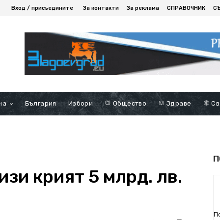
Вход / присъедините
За контакти
За реклама
СПРАВОЧНИК
С
на
България
Избори
Общество
Здраве
Св
П
зи крият 5 млрд. лв.
П