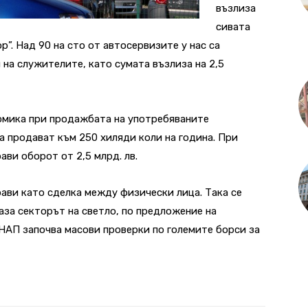
възлиза
сивата
р”. Над 90 на сто от автосервизите у нас са
 на служителите, като сумата възлиза на 2,5
номика при продажбата на употребяваните
а продават към 250 хиляди коли на година. При
рави оборот от 2,5 млрд. лв.
рави като сделка между физически лица. Така се
аза секторът на светло, по предложение на
НАП започва масови проверки по големите борси за