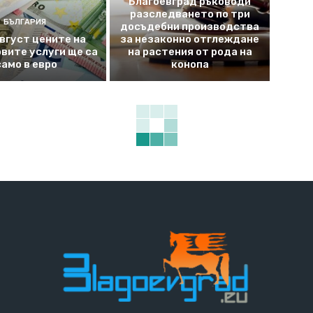
Благоевград ръководи
разследването по три
БЪЛГАРИЯ
досъдебни производства
август цените на
за незаконно отглеждане
вите услуги ще са
на растения от рода на
само в евро
конопа