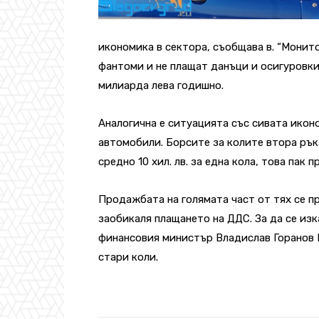
икономика в сектора, съобщава в. “Монито
фантоми и не плащат данъци и осигуровки
милиарда лева годишно.
Аналогична е ситуацията със сивата ико
автомобили. Борсите за колите втора рък
средно 10 хил. лв. за една кола, това пак п
Продажбата на голямата част от тях се п
заобикаля плащането на ДДС. За да се изк
финансовия министър Владислав Горанов 
стари коли.