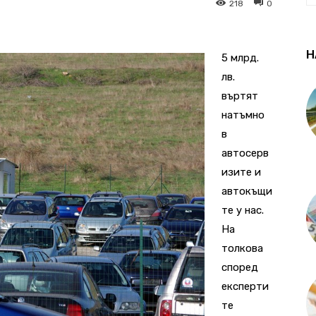
218
0
Н
5 млрд.
лв.
въртят
натъмно
в
автосерв
изите и
автокъщи
те у нас.
На
толкова
според
експерти
те