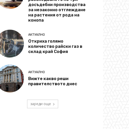
досъдебни производства
за незаконно отглеждане
на растения от рода на
конопа
АКТУАЛНО
Откриха голямо
количество райски газ в
склад край София
АКТУАЛНО
Вижте какво реши
правителството днес
зареди още