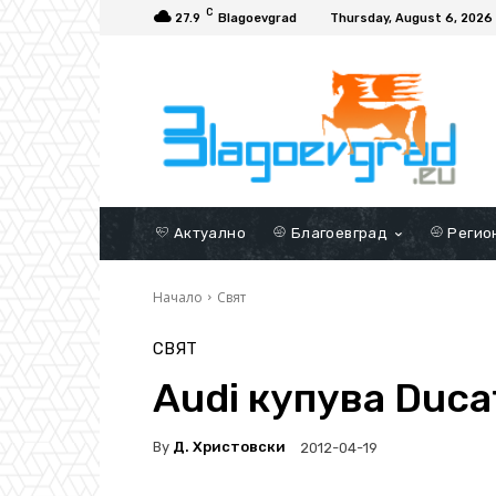
C
27.9
Blagoevgrad
Thursday, August 6, 2026
Актуално
Благоевград
Регио
Начало
Свят
СВЯТ
Audi купува Duca
By
Д. Христовски
2012-04-19