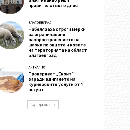
Вижте какво реши
правителството днес
БЛАГОЕВГРАД
Набелязаха строги мерки
за ограничаване
разпространението на
шарка по овцете и козите
на територията на област
Благоевград
АКТУАЛНО
Проверяват „Еконт“
заради вдигането на
куриерските услуги от 1
август
зареди още