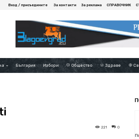
Вход / присъедините
За контакти
За реклама
СПРАВОЧНИК
С
на
България
Избори
Общество
Здраве
Св
П
ti
221
0
П