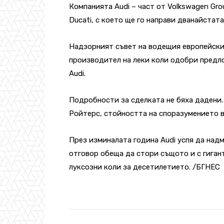
Компанията Audi – част от Volkswagen Gr
Ducati, с което ще го направи дванайстат
Надзорният съвет на водещия европейск
производител на леки коли одобри предло
Audi.
Подробности за сделката не бяха дадени.
Ройтерс, стойността на споразумението в
През изминалата година Audi успя да надм
отговор обеща да стори същото и с гиган
луксозни коли за десетилетието. /БГНЕС