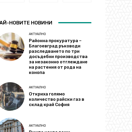
АЙ-НОВИТЕ НОВИНИ
АКТУАЛНО
Районна прокуратура –
Благоевград ръководи
разследването по три
досъдебни производства
за незаконно отглеждане
на растения от рода на
конопа
АКТУАЛНО
Откриха голямо
количество райски газ в
склад край София
АКТУАЛНО