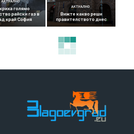
АКТУАЛНО
АКТУАЛНО
криха голямо
ство райски газ в
Вижте какво реши
ад край София
правителството днес