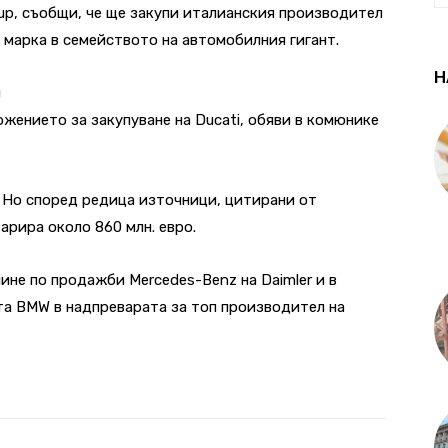
oup, съобщи, че ще закупи италианския производител
а марка в семейството на автомобилния гигант.
Н
и
жението за закупуване на Ducati, обяви в комюнике
 Но според редица източници, цитирани от
арира около 860 млн. евро.
ине по продажби Mercedes-Benz на Daimler и в
та BMW в надпреварата за топ производител на