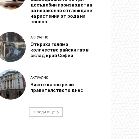
досъдебни производства
за незаконно отглеждане
на растения от рода на
конопа
АКТУАЛНО
Откриха голямо
количество райски газ в
склад край София
АКТУАЛНО
Вижте какво реши
правителството днес
зареди още