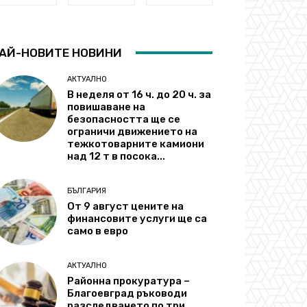
АЙ-НОВИТЕ НОВИНИ
АКТУАЛНО
В неделя от 16 ч. до 20 ч. за
повишаване на
безопасността ще се
ограничи движението на
тежкотоварните камиони
над 12 т в посока...
БЪЛГАРИЯ
От 9 август цените на
финансовите услуги ще са
само в евро
АКТУАЛНО
Районна прокуратура –
Благоевград ръководи
разследването по три