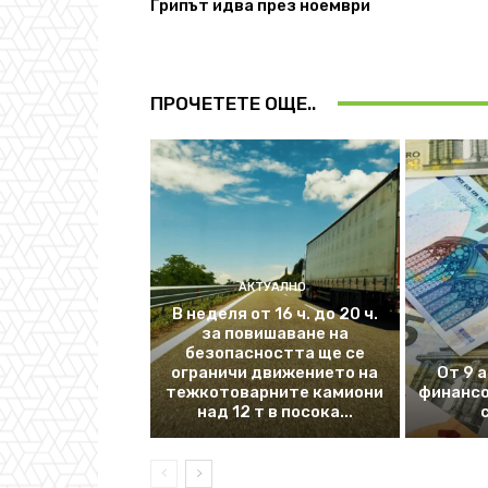
Грипът идва през ноември
ПРОЧЕТЕТЕ ОЩЕ..
АКТУАЛНО
В неделя от 16 ч. до 20 ч.
за повишаване на
безопасността ще се
ограничи движението на
От 9 
тежкотоварните камиони
финансо
над 12 т в посока...