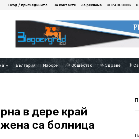
Вход / присъедините
За контакти
За реклама
СПРАВОЧНИК
С
на
България
Избори
Общество
Здраве
Св
П
рна в дере край
 жена са болница
П