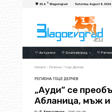
C
25.6
Blagoevgrad
Saturday, August 8, 2026
Актуално
Благоевград
Регио
Начало
Региона
Гоце Делчев
РЕГИОНА
ГОЦЕ ДЕЛЧЕВ
„Ауди” се преобъ
Абланица, мъж и
By
Д. Христовски
2015-09-28