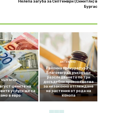
Нелепа загуба за Септември (Симитли) в
Бургас
АКТУАЛНО
Районна прокуратура –
Благоевград ръководи
разследването по три
БЪЛГАРИЯ
досъдебни производства
август цените на
за незаконно отглеждане
вите услуги ще са
на растения от рода на
само в евро
конопа