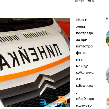
192
0
Н
Мъж и
жена
пострада
ха при
катастро
фа на
пътя
между
с.Абланиц
а и
с.Блатска
,
общ.Хадж
идимово.