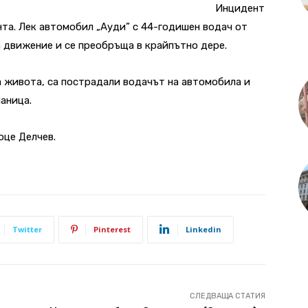
Инцидент
инта. Лек автомобил „Ауди” с 44-годишен водач от
а движение и се преобръща в крайпътно дере.
а живота, са пострадали водачът на автомобила и
аница.
оце Делчев.
Twitter
Pinterest
Linkedin
СЛЕДВАЩА СТАТИЯ