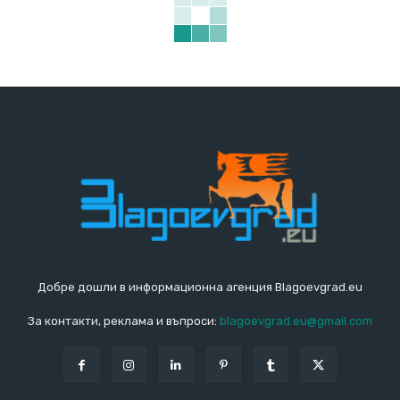
Добре дошли в информационна агенция Blagoevgrad.eu
За контакти, реклама и въпроси:
blagoevgrad.eu@gmail.com