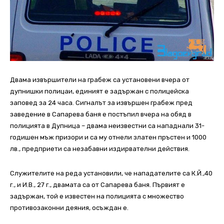
Двама извършители на грабеж са установени вчера от
дупнишки полицаи, единият е задържан с полицейска
заповед за 24 часа. Сигналът за извършен грабеж пред
заведение в Сапарева баня е постъпил вчера на обяд в
полицията в Дупница – двама неизвестни са нападнали 31-
годишен мъж призори и са му отнели златен пръстен и 1000
лв., предприети са незабавни издирвателни действия.
Служителите на реда установили, че нападателите са К.Й.,40
г., и И.В., 27 г., двамата са от Сапарева баня. Първият е
задържан, той е известен на полицията с множество
противозаконни деяния, осъждан е.