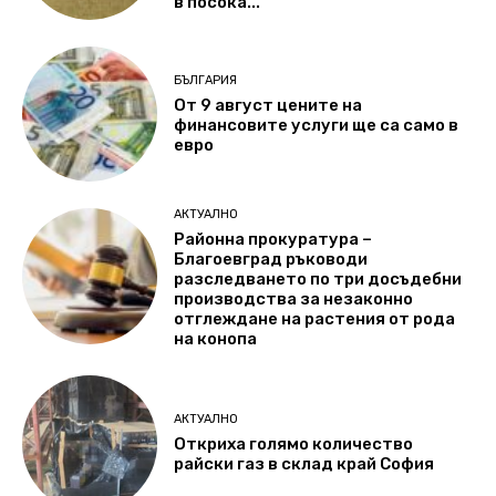
в посока...
БЪЛГАРИЯ
От 9 август цените на
финансовите услуги ще са само в
евро
АКТУАЛНО
Районна прокуратура –
Благоевград ръководи
разследването по три досъдебни
производства за незаконно
отглеждане на растения от рода
на конопа
АКТУАЛНО
Откриха голямо количество
райски газ в склад край София