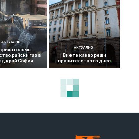
АКТУАЛНО
АКТУАЛНО
криха голямо
ство райски газ в
Вижте какво реши
ад край София
правителството днес