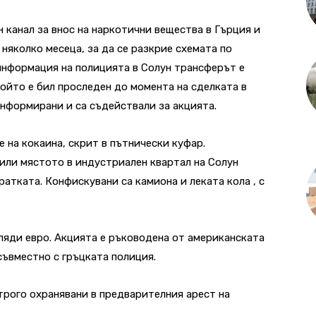
 канал за внос на наркотични вещества в Гърция и
 няколко месеца, за да се разкрие схемата по
информация на полицията в Солун трансферът е
който е бил проследен до момента на сделката в
информирани и са съдействали за акцията.
 на кокаина, скрит в пътнически куфар.
или мястото в индустриален квартал на Солун
ратката. Конфискувани са камиона и леката кола , с
иляди евро. Акцията е ръководена от американската
съвместно с гръцката полиция.
трого охранявани в предварителния арест на