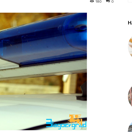
180
0
Н