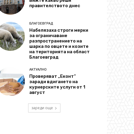
Вижте какво реши
правителството днес
БЛАГОЕВГРАД
Набелязаха строги мерки
за ограничаване
разпространението на
шарка по овцете и козите
на територията на област
Благоевград
АКТУАЛНО
Проверяват „Еконт“
заради вдигането на
куриерските услуги от 1
август
зареди още