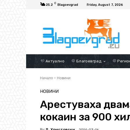
C
25.2
Blagoevgrad
Friday, August 7, 2026
Актуално
Благоевград
Регио
Начало
Новини
НОВИНИ
Арестуваха двам
кокаин за 900 хи
By
Д. Христовски
2014-03-16