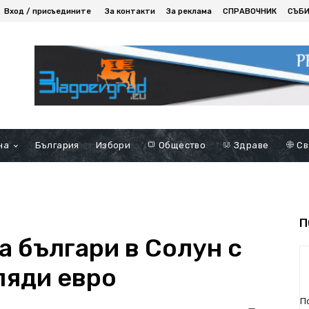
Вход / присъедините
За контакти
За реклама
СПРАВОЧНИК
СЪБ
на
България
Избори
Общество
Здраве
Св
П
а българи в Солун с
ляди евро
П