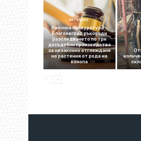
АКТУАЛНО
Районна прокуратура –
Благоевград ръководи
разследването по три
досъдебни производства
за незаконно отглеждане
От
на растения от рода на
количе
конопа
скл