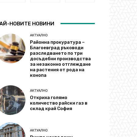
АЙ-НОВИТЕ НОВИНИ
АКТУАЛНО
Районна прокуратура –
Благоевград ръководи
разследването по три
досъдебни производства
за незаконно отглеждане
на растения от рода на
конопа
АКТУАЛНО
Откриха голямо
количество райски газ в
склад край София
АКТУАЛНО