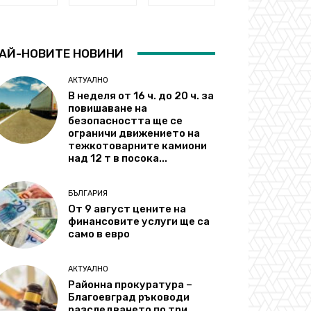
АЙ-НОВИТЕ НОВИНИ
АКТУАЛНО
В неделя от 16 ч. до 20 ч. за
повишаване на
безопасността ще се
ограничи движението на
тежкотоварните камиони
над 12 т в посока...
БЪЛГАРИЯ
От 9 август цените на
финансовите услуги ще са
само в евро
АКТУАЛНО
Районна прокуратура –
Благоевград ръководи
разследването по три