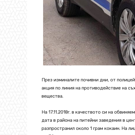
През изминалите почивни дни, от полице
акция по линия на противодействие на съ
вещества.
На 17.11.2018г. в качеството си на обвиняе
дата в района на питейни заведения в цен
разпространил около 1 грам кокаин. На ли