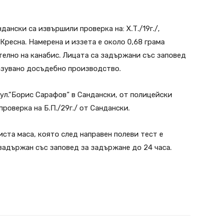
ански са извършили проверка на: Х.Т./19г./,
 от Кресна. Намерена и иззета е около 0,68 грама
телно на канабис. Лицата са задържани със заповед
разувано досъдебно производство.
на ул.“Борис Сарафов“ в Сандански, от полицейски
роверка на Б.П./29г./ от Сандански.
иста маса, която след направен полеви тест е
 задържан със заповед за задържане до 24 часа.