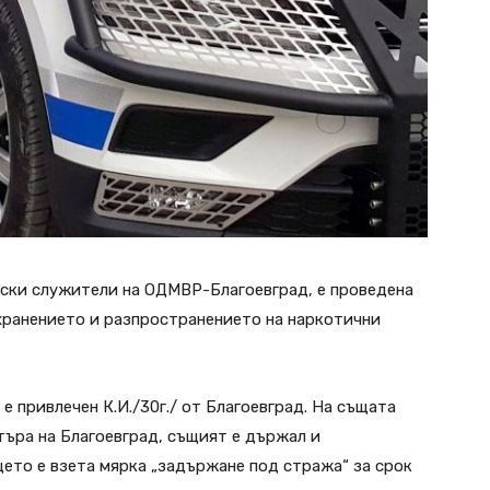
йски служители на ОДМВР-Благоевград, е проведена
хранението и разпространението на наркотични
м е привлечен К.И./30г./ от Благоевград. На същата
търа на Благоевград, същият е държал и
цето е взета мярка „задържане под стража“ за срок