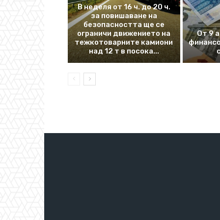
В неделя от 16 ч. до 20 ч.
за повишаване на
безопасността ще се
ограничи движението на
От 9 
тежкотоварните камиони
финансо
над 12 т в посока...