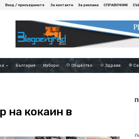
Вход / присъедините
За контакти
За реклама
СПРАВОЧНИК
СЪ
на
България
Избори
Общество
Здраве
Св
П
р на кокаин в
П