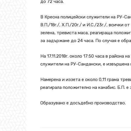
до 72 часа.
В Кресна полицейски служители на РУ-Санд
В.П./18г./, Х.П./20г./ и И.С./23г./, всички
зелена, тревиста маса, реагираща положи
за задържане до 24 часа. По случая е об
На 17.11.2018г. около 17:50 часа в района 
служители на РУ-Сандански, е извършена п
Намерена и иззета е около 0,11 грама трев
реагирала положително на канабис. Б.П. е
Образувано е досъдебно производство.