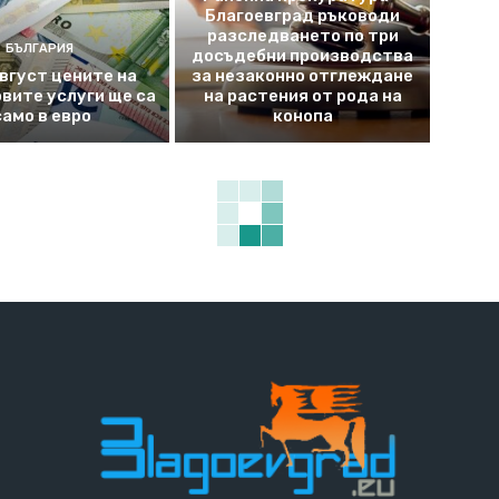
Благоевград ръководи
разследването по три
БЪЛГАРИЯ
досъдебни производства
август цените на
за незаконно отглеждане
вите услуги ще са
на растения от рода на
само в евро
конопа