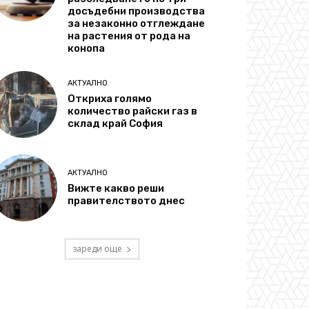
досъдебни производства
за незаконно отглеждане
на растения от рода на
конопа
АКТУАЛНО
Откриха голямо
количество райски газ в
склад край София
АКТУАЛНО
Вижте какво реши
правителството днес
зареди още