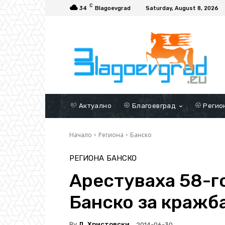
C
34
Blagoevgrad
Saturday, August 8, 2026
Актуално
Благоевград
Регио
Начало
Региона
Банско
РЕГИОНА
БАНСКО
Арестуваха 58-г
Банско за кражб
By
Д. Христовски
2014-06-30