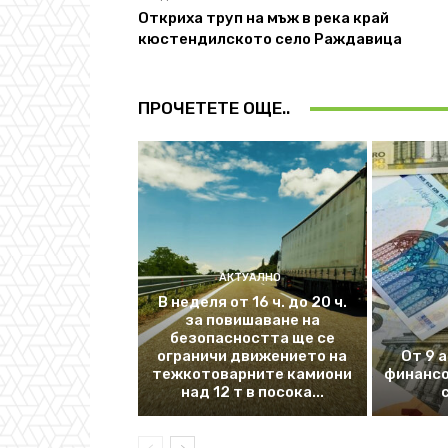
Откриха труп на мъж в река край
кюстендилското село Раждавица
ПРОЧЕТЕТЕ ОЩЕ..
АКТУАЛНО
В неделя от 16 ч. до 20 ч.
за повишаване на
безопасността ще се
ограничи движението на
От 9 
тежкотоварните камиони
финансо
над 12 т в посока...