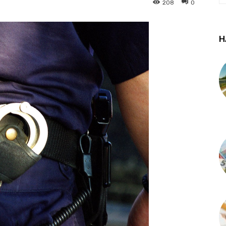
208
0
Н