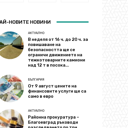
АЙ-НОВИТЕ НОВИНИ
АКТУАЛНО
В неделя от 16 ч. до 20 ч. за
повишаване на
безопасността ще се
ограничи движението на
тежкотоварните камиони
над 12 т в посока...
БЪЛГАРИЯ
От 9 август цените на
финансовите услуги ще са
само в евро
АКТУАЛНО
Районна прокуратура –
Благоевград ръководи
разследването по три