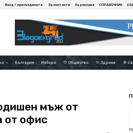
Вход / присъедините
За контакти
За реклама
СПРАВОЧНИК
СЪ
на
България
Избори
Общество
Здраве
Св
П
одишен мъж от
а от офис
П