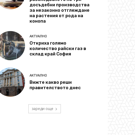
досъдебни производства
за незаконно отглеждане
на растения от рода на
конопа
АКТУАЛНО
Откриха голямо
количество райски газ в
склад край София
АКТУАЛНО
Вижте какво реши
правителството днес
зареди още