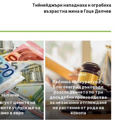
Тийнейджъри нападнаха и ограбиха
възрастна жена в Гоце Делчев
АКТУАЛНО
Районна прокуратура –
Благоевград ръководи
разследването по три
БЪЛГАРИЯ
досъдебни производства
август цените на
за незаконно отглеждане
вите услуги ще са
на растения от рода на
само в евро
конопа