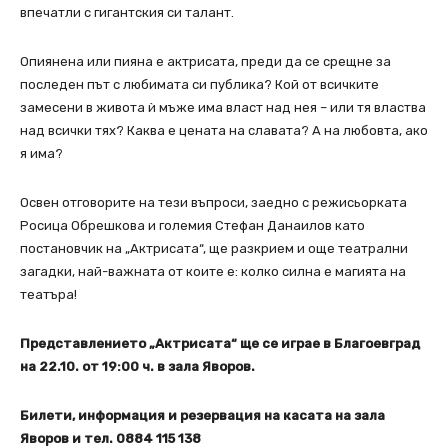
впечатли с гигантския си талант.
Опиянена или пияна е актрисата, преди да се срещне за
последен път с любимата си публика? Кой от всичките
замесени в живота ѝ мъже има власт над нея – или тя властва
над всички тях? Каква е цената на славата? А на любовта, ако
я има?
Освен отговорите на тези въпроси, заедно с режисьорката
Росица Обрешкова и големия Стефан Данаилов като
постановчик на „Актрисата“, ще разкрием и още театрални
загадки, най-важната от коите е: колко силна е магията на
театъра!
Представлението „Актрисата“ ще се играе в Благоевград
на 22.10. от 19:00 ч. в зала Яворов.
Билети, информация и резервация на касата на зала
Яворов и тел. 0884 115 138