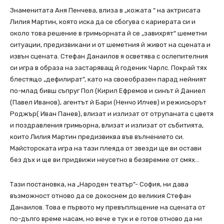
Знаменитата Аня Пенчева, влиза в „кожата “ на актрисата
Лилия Мартин, която иска да се сбогува с кариерата си и
около това решение в гримьорната й се „завихрят“ шеметни
ситуации, предизвикани и от шеметния й живот на сцената и
извън сцената. Стефан Данаилов я осветява с ослепителния
си игра в образа на застаряващ й годеник Чарлс. Покрай тях
блестящо „дефилират”, като на своеобразен парад нейният
по-млад бивш съпруг Пол (Кирил Ефремов и синът й Даниел
(Павел Иванов), агентът й Бари (Ненчо Илчев) и режисьорът
Роджър( Иван Панев), влизат и излизат от отрупаната с цветя
и поздравления гримьорна, влизат и излизат от събитията,
които Лилия Мартин предизвиква във вълнението си.
Майсторската игра на тази плеяда от звезди ще ви остави
без дъх и ще ви придвижи неусетно в безвремие от смях…
Тази постановка, на „Народен театър”- София, ни дава
възможност отново да се докоснем до великия Стефан
Данаилов. Това е първото му превъплъщение на сцената от
по-дълго време насам, но вече е тук и е готов отново да ни