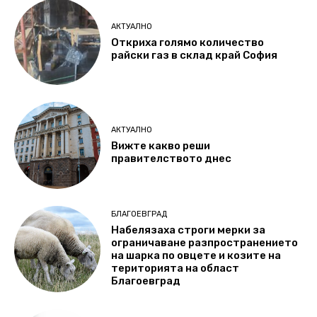
АКТУАЛНО
Откриха голямо количество
райски газ в склад край София
АКТУАЛНО
Вижте какво реши
правителството днес
БЛАГОЕВГРАД
Набелязаха строги мерки за
ограничаване разпространението
на шарка по овцете и козите на
територията на област
Благоевград