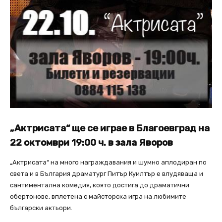
„Актрисата“ ще се играе в Благоевград на
22 oктомври 19:00 ч. в зала Яворов
„Актрисата“ на много награждавания и шумно аплодиран по
света и в България драматург Питър Куилтър е влудяваща и
сантиментална комедия, която достига до драматични
обертонове, вплетена с майсторска игра на любимите
български актьори.