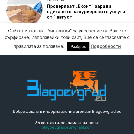
Добре дошли в информационна агенция Blagoevgrad.eu
За контакти, реклама и въпроси:
blagoevgrad.eu@gmail.com