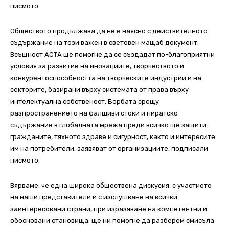
писмото.
Обществото продължава да не е наясно с действителното
съдържание на този важен в световен мащаб документ.
Всъщност АСТА ще помогне да се създадат по-благоприятни
условия за развитие на иновациите, творчеството и
конкурентоспособността на творческите индустрии и на
секторите, базирани върху системата от права върху
интелектуална собственост. Борбата срещу
разпространението на фалшиви стоки и пиратско
съдържание в глобалната мрежа преди всичко ще защити
гражданите, тяхното здраве и сигурност, както и интересите
им на потребители, заявяват от организациите, подписали
писмото.
Вярваме, че една широка обществена дискусия, с участието
на наши представители и с изслушване на всички
заинтересовани страни, при изразяване на компетентни и
обосновани становища, ще ни помогне да разберем смисъла