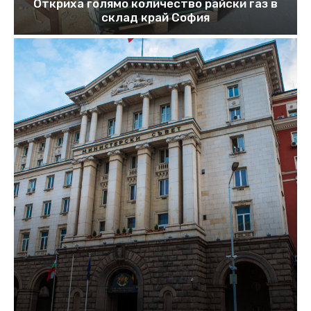
Откриха голямо количество райски газ в
склад край София