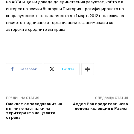
на AСTA и ще ни доведе до единствения резултат, който е в
интерес на всички българи и България – ратифицирането на
споразумението от парламента до 1 март, 2012 г., заключава
писмото, подписано от организациите, занимаващи се
авторски и сродните им права.
Facebook
Twitter
ПРЕДИШНА СТАТИЯ
СЛЕДВАЩА СТАТИЯ
Очакват се заледявания на
Асдис Ран представи нова
пътните настилки на
ледена колекция в Разлог
територията на цялата
страна