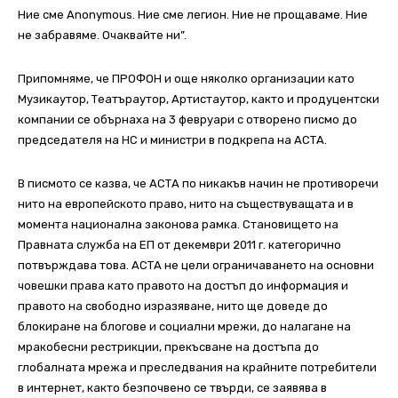
Ние сме Anonymous. Ние сме легион. Ние не прощаваме. Ние
не забравяме. Очаквайте ни”.
Припомняме, че ПРОФОН и още няколко организации като
Музикаутор, Театъраутор, Артистаутор, както и продуцентски
компании се обърнаха на 3 февруари с отворено писмо до
председателя на НС и министри в подкрепа на АСТА.
В писмото се казва, че АСТА по никакъв начин не противоречи
нито на европейското право, нито на съществуващата и в
момента национална законова рамка. Становището на
Правната служба на ЕП от декември 2011 г. категорично
потвърждава това. АСТА не цели ограничаването на основни
човешки права като правото на достъп до информация и
правото на свободно изразяване, нито ще доведе до
блокиране на блогове и социални мрежи, до налагане на
мракобесни рестрикции, прекъсване на достъпа до
глобалната мрежа и преследвания на крайните потребители
в интернет, както безпочвено се твърди, се заявява в