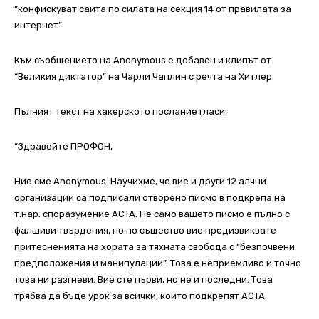
“конфискуват сайта по силата на секция 14 от правилата за
интернет”.
Към съобщението на Anonymous е добавен и клипът от
“Великия диктатор” на Чарли Чаплин с речта на Хитлер.
Пълният текст на хакерското послание гласи:
“Здравейте ПРОФОН,
Ние сме Anonymous. Научихме, че вие и други 12 алчни
организации са подписали отворено писмо в подкрепа на
т.нар. споразумение ACTA. Не само вашето писмо е пълно с
фалшиви твърдения, но по същество вие предизвиквате
притесненията на хората за тяхната свобода с “безпочвени
предположения и манипулации”. Това е неприемливо и точно
това ни разгневи. Вие сте първи, но не и последни. Това
трябва да бъде урок за всички, които подкрепят ACTA.