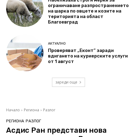
Набелязаха строги мерки за
ограничаване разпространението
на шарка по овцете и козите на
територията на област
Благоевград
АКТУАЛНО
Проверяват „Еконт“ заради
вдигането на куриерските услуги
от 1 август
зареди още