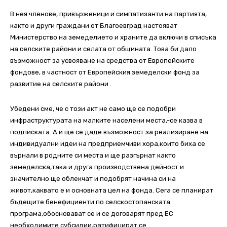
В нея членове, привърженици и симпатизанти на партията,
както и други граждани от Благоевград настояват
Министерство на земеделието и храните да включи в списъка
на селските райони и селата от общината. Това би дало
възможност за усвояване на средства от Европейските
фондове, в частност от Европейския земеделски фонд за
развитие на селските райони .
Убедени сме, че с този акт не само ще се подобри
инфраструктурата на малките населени места,-се казва в
подписката. А и ще се даде възможност за реализиране на
индивидуални идеи на предприемчиви хора,които биха се
върнали в родните си места и ще разгърнат както
земеделска,така и друга производствена дейност и
значително ще облекчат и подобрят начина си на
живот,каквато е и основната цел на фонда. Сега се планират
бъдещите бенефициенти по селскостопанската
програма,обосновават се и се договарят пред ЕС
необходимите субсидии,ратифицират се