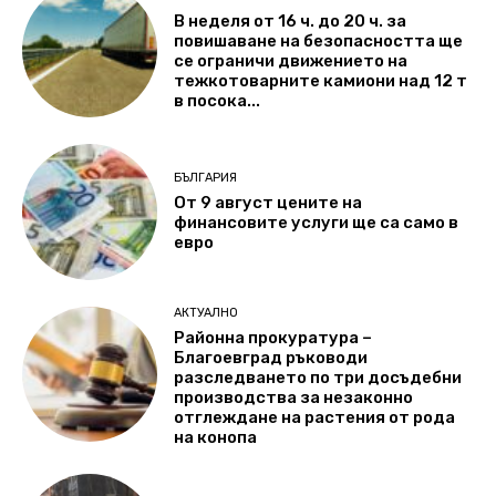
В неделя от 16 ч. до 20 ч. за
повишаване на безопасността ще
се ограничи движението на
тежкотоварните камиони над 12 т
в посока...
БЪЛГАРИЯ
От 9 август цените на
финансовите услуги ще са само в
евро
АКТУАЛНО
Районна прокуратура –
Благоевград ръководи
разследването по три досъдебни
производства за незаконно
отглеждане на растения от рода
на конопа