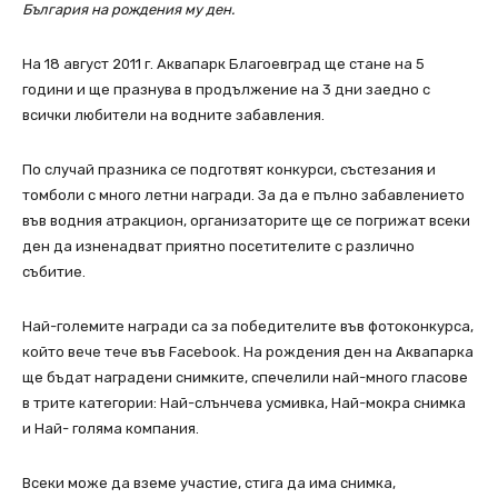
България на рождения му ден.
На 18 август 2011 г. Аквапарк Благоевград ще стане на 5
години и ще празнува в продължение на 3 дни заедно с
всички любители на водните забавления.
По случай празника се подготвят конкурси, състезания и
томболи с много летни награди. За да е пълно забавлението
във водния атракцион, организаторите ще се погрижат всеки
ден да изненадват приятно посетителите с различно
събитие.
Най-големите награди са за победителите във фотоконкурса,
който вече тече във Facebook. На рождения ден на Аквапарка
ще бъдат наградени снимките, спечелили най-много гласове
в трите категории: Най-слънчева усмивка, Най-мокра снимка
и Най- голяма компания.
Всеки може да вземе участие, стига да има снимка,