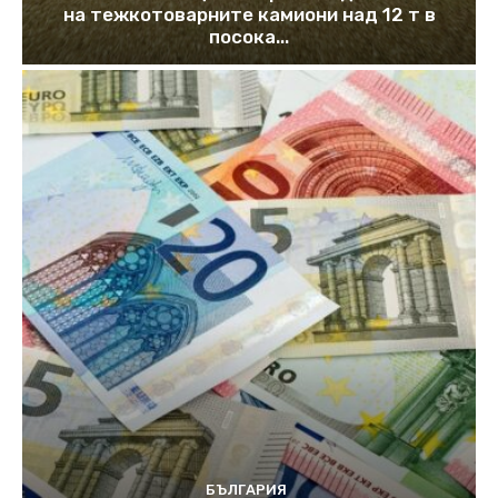
на тежкотоварните камиони над 12 т в
посока...
БЪЛГАРИЯ