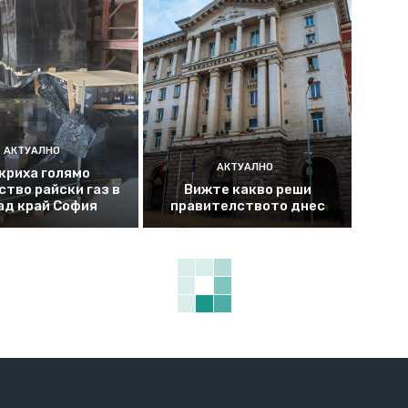
АКТУАЛНО
АКТУАЛНО
криха голямо
ство райски газ в
Вижте какво реши
ад край София
правителството днес