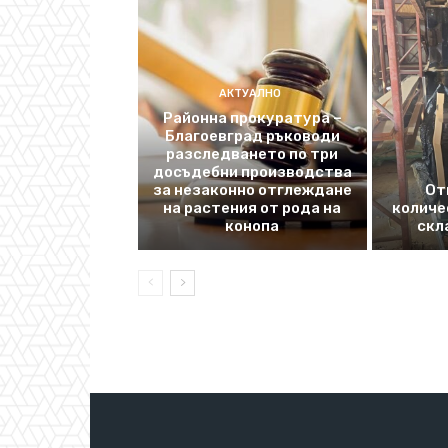
АКТУАЛНО
Районна прокуратура –
Благоевград ръководи
разследването по три
досъдебни производства
за незаконно отглеждане
От
на растения от рода на
количе
конопа
скл