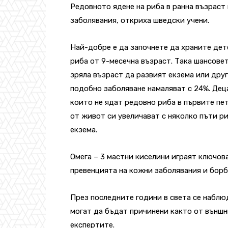
Редовното ядене на риба в ранна възраст
заболявания, откриха шведски учени.
Най-добре е да започнете да храните дет
риба от 9-месечна възраст. Така шансовет
зряла възраст да развият екзема или дру
подобно заболяване намаляват с 24%. Дец
които не ядат редовно риба в първите пе
от живот си увеличават с няколко пъти р
екзема.
Омега – 3 мастни киселини играят ключова
превенцията на кожни заболявания и борб
През последните години в света се наблю
могат да бъдат причинени както от външн
експертите.