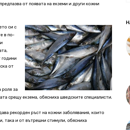
 предпазва от появата на екземи и други кожни
Н
ето си с
е в по-
ги
ата,
т години
иска от
 роля за
ата срещу екзема, обясниха шведските специалисти.
дава рекорден ръст на кожни заболявания, които
и, така и от вътрешни стимули, обясниха