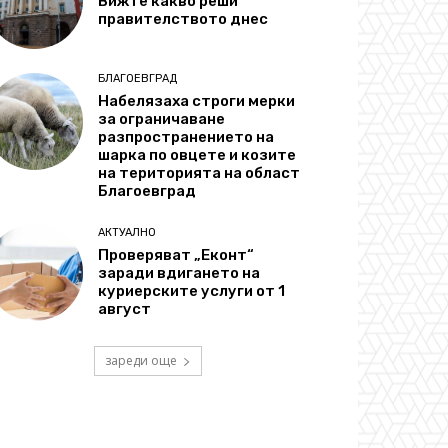
Вижте какво реши
правителството днес
БЛАГОЕВГРАД
Набелязаха строги мерки
за ограничаване
разпространението на
шарка по овцете и козите
на територията на област
Благоевград
АКТУАЛНО
Проверяват „Еконт“
заради вдигането на
куриерските услуги от 1
август
зареди още