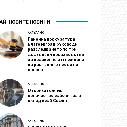
АЙ-НОВИТЕ НОВИНИ
АКТУАЛНО
Районна прокуратура –
Благоевград ръководи
разследването по три
досъдебни производства
за незаконно отглеждане
на растения от рода на
конопа
АКТУАЛНО
Откриха голямо
количество райски газ в
склад край София
АКТУАЛНО