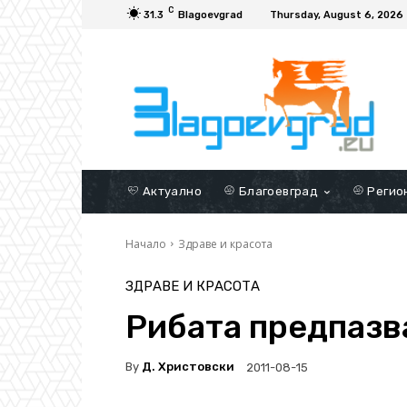
C
31.3
Blagoevgrad
Thursday, August 6, 2026
Актуално
Благоевград
Регио
Начало
Здраве и красота
ЗДРАВЕ И КРАСОТА
Рибата предпазв
By
Д. Христовски
2011-08-15