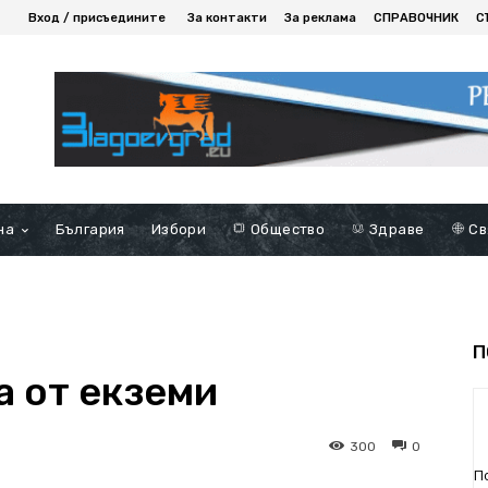
Вход / присъедините
За контакти
За реклама
СПРАВОЧНИК
С
на
България
Избори
Общество
Здраве
Св
П
а от екземи
300
0
П