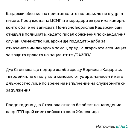
Кацарски обяснил на пристигналите полицаи, че не е удрял
никого. Пред входа на ЦСМП и в коридора вътре има камери,
които обаче не записват. По-късно Борислав Кацарски сам
отишъл в полицията, където писал обяснения по скандалния
случай. Семейство Кацарски ще подадат жалба за
отказаната им лекарска помощ пред Българската асоциация
за защита правата на пациентите /БАЗПП/.
Д-р Стоянова ще подаде жалба срещу Борислав Кацарски,
твърдейки, че е получила комоцио от удара, нанесен й като
длъжностно лице по време на изпълнение на служебните си
задължения.
Преди година д-р Стоянова отново бе обект на нападение
след ПТП край симитлийското село Железница.
Източник:
БГНЕС