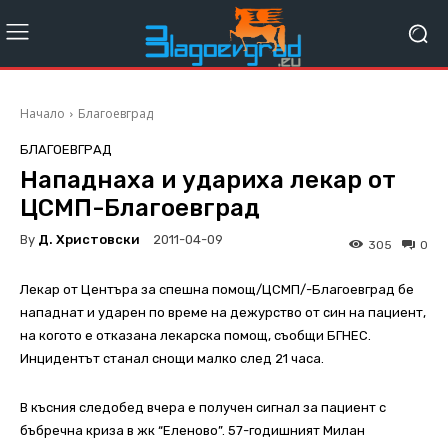
Начало
Благоевград
БЛАГОЕВГРАД
Нападнаха и удариха лекар от
ЦСМП-Благоевград
By
Д. Христовски
2011-04-09
305
0
Лекар от Центъра за спешна помощ/ЦСМП/-Благоевград бе
нападнат и ударен по време на дежурство от син на пациент,
на когото е отказана лекарска помощ, съобщи БГНЕС.
Инцидентът станал снощи малко след 21 часа.
В късния следобед вчера е получен сигнал за пациент с
бъбречна криза в жк “Еленово”. 57-годишният Милан