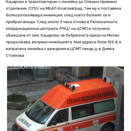
Кацарски е транспортиран с линейка до Спешно приемно
отделение /СПО/ на МБАЛ-Благоевград. Там му е поставена
болкоуспокояваща инжекция, след което болният се е
прибрал вкъщи. След около 3 часа отново в Регионалната
координационна централа /РКЦ/ на ЦСМП е получено
обаждане от сем. Кацарски, че бъбречната криза на Милан
продължава, въпреки инжекцията. Към адреса-блок 102-Б е
изпратена линейка с дежурния в ЦСМП лекар д-р Димка
Стоянова.