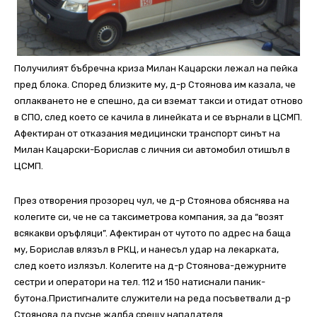
Получилият бъбречна криза Милан Кацарски лежал на пейка
пред блока. Според близките му, д-р Стоянова им казала, че
оплакването не е спешно, да си вземат такси и отидат отново
в СПО, след което се качила в линейката и се върнали в ЦСМП.
Афектиран от отказания медицински транспорт синът на
Милан Кацарски-Борислав с личния си автомобил отишъл в
ЦСМП.
През отворения прозорец чул, че д-р Стоянова обяснява на
колегите си, че не са таксиметрова компания, за да “возят
всякакви оръфляци”. Афектиран от чутото по адрес на баща
му, Борислав влязъл в РКЦ, и нанесъл удар на лекарката,
след което излязъл. Колегите на д-р Стоянова-дежурните
сестри и оператори на тел. 112 и 150 натиснали паник-
бутона.Пристигналите служители на реда посъветвали д-р
Стоянова да пусне жалба срещу нападателя.