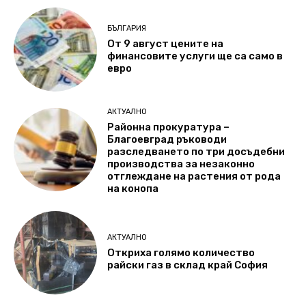
БЪЛГАРИЯ
От 9 август цените на
финансовите услуги ще са само в
евро
АКТУАЛНО
Районна прокуратура –
Благоевград ръководи
разследването по три досъдебни
производства за незаконно
отглеждане на растения от рода
на конопа
АКТУАЛНО
Откриха голямо количество
райски газ в склад край София